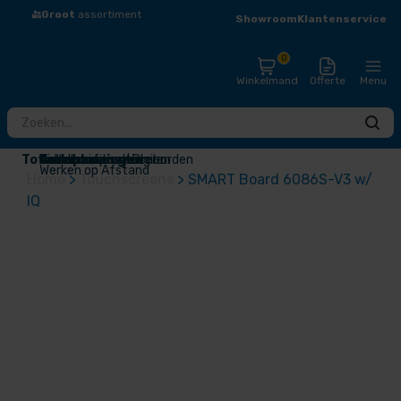
Groot
assortiment
Eigen
Montageteam
Showroom
Klantenservice
0
Winkelmand
Offerte
Menu
Totaaloplossingen
Touchscreens / Digiborden
Presentatieschermen
Audio
Draadloos presenteren
Videoconferentie
Narrowcasting
Accessoires
Outlet
Werken op Afstand
Home
>
Touchscreens
>
SMART Board 6086S-V3 w/
IQ