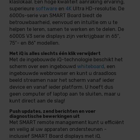
klaslokaal. Een hoge kwaliteit aanraking ervaring,
superieure
software
en
4K
Ultra HD-resolutie. De
6000s-serie van SMART Board biedt de
betrouwbaarheid, eenvoud en intuïtie om u te
helpen te leren, samen te werken en te delen. De
6000S V3 serie displays zijn verkrijgbaar in 65″,
75″- en 86" modellen.
Met iQ is alles slechts één klik verwijdert
Met de ingebouwde iQ-technologie beschikt het
scherm over een ingebouwd
whiteboard
, een
ingebouwde webbrowser en kunt u draadloos
beeld streamen naar het scherm vanaf ieder
device en vanaf ieder platform. U hoeft dus
geen computer of laptop aan te sluiten, maar u
kunt direct aan de slag!
Push updates, zend berichten en voer
diagnostische bewerkingen uit
Met SMART remote management kunt u efficiënt
en veilig al uw apparaten ondersteunen -
inclusief SMART Board displays met iQ.