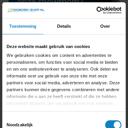
onze showroom?
Ontdek alle features tijdens een gratis
demo.
Toestemming
Details
Over
Maak een afspraak >
Deze website maakt gebruik van cookies
We gebruiken cookies om content en advertenties te
personaliseren, om functies voor social media te bieden
en om ons websiteverkeer te analyseren. Ook delen we
informatie over uw gebruik van onze site met onze
partners voor social media, adverteren en analyse. Deze
Reviews
partners kunnen deze gegevens combineren met andere
informatie die u aan ze heeft verstrekt of die ze hebben
verzameld op basis van uw gebruik van hun services.
5
Toestemmingsselectie
Noodzakelijk