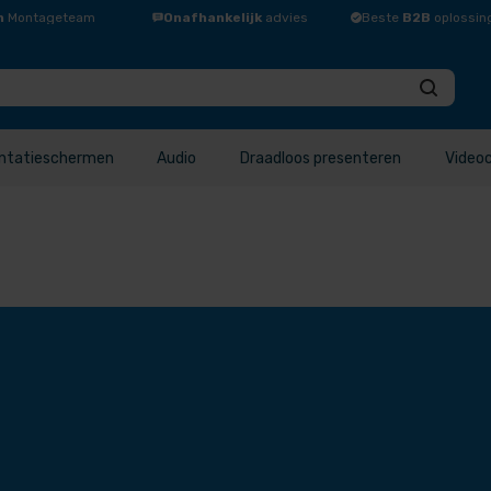
n
Montageteam
Onafhankelijk
advies
Beste
B2B
oplossin
ntatieschermen
Audio
Draadloos presenteren
Video