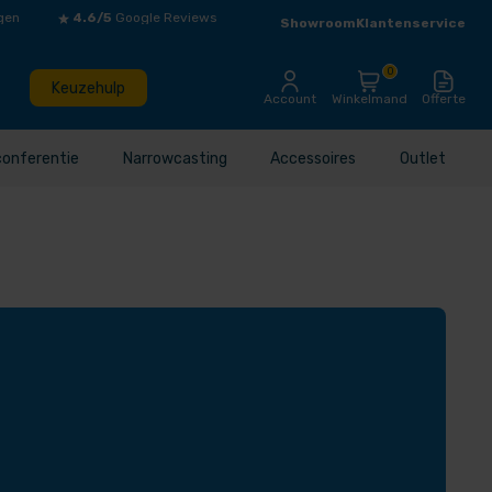
gen
4.6/5
Google Reviews
Showroom
Klantenservice
0
Keuzehulp
Account
Winkelmand
Offerte
conferentie
Narrowcasting
Accessoires
Outlet