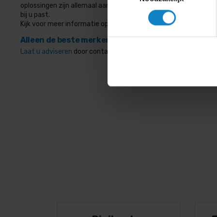
oplossingen zijn allemaal aanwezig in onze showroom, waar u 
bij u past.
Kijk voor meer informatie op onze website
HCS Interactief
voor
Alleen de beste merken bij Digibord-Shop!
Laat u adviseren
door contact op te nemen met onze products