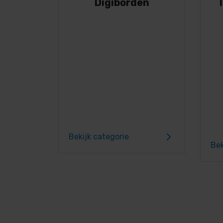
Digiborden
T
Bekijk categorie
Bek