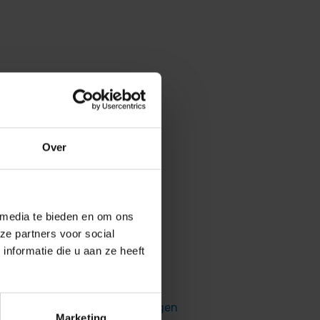
Over
lantenservice
 media te bieden en om ons
eopend van 9:00 tot 17:00
ze partners voor social
nformatie die u aan ze heeft
Veelgestelde vragen
Marketing