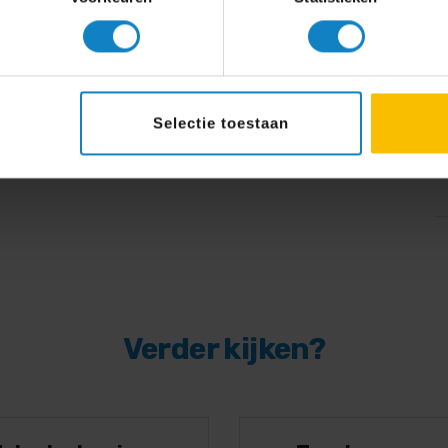
met eigen apparatuur kunt testen welke oplossing
 alle AV totaal oplossingen
pecialist of
raadpleeg onze keuzehulp!
Selectie toestaan
Verder kijken?