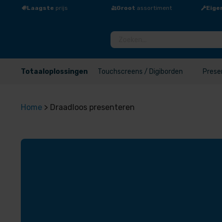
Laagste
prijs
Groot
assortiment
Eige
Totaaloplossingen
Touchscreens / Digiborden
Prese
Home
>
Draadloos presenteren