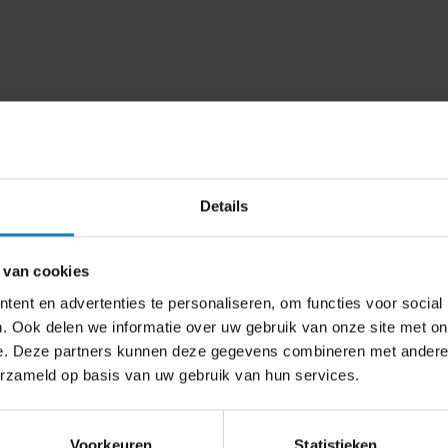
Details
 van cookies
K
ent en advertenties te personaliseren, om functies voor social
, Tablet of Smartphone te koppelen aan
een
G
lengsnoeren en verloopjes? We hebben de oplossing
. Ook delen we informatie over uw gebruik van onze site met on
e. Deze partners kunnen deze gegevens combineren met andere i
erzameld op basis van uw gebruik van hun services.
past bij u?
eren. Digibord-shop heeft ervaring met vele
w, Airtame, Maxhub, Mersive en Logitech.
en waaronder Android, Apple & Windows. Deze
Voorkeuren
Statistieken