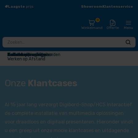
Showroom
Klantenservice
Laagste
prijs
Groot
assortiment
0
Winkelmand
Offerte
Menu
Totaaloplossingen
Touchscreens / Digiborden
Presentatieschermen
Audio
Draadloos presenteren
Videoconferentie
Narrowcasting
Accessoires
Outlet
Werken op Afstand
Onze
Klantcases
Al 15 jaar lang verzorgt Digibord-Shop/HCS Interactief
de complete installatie van multimedia oplossingen
voor draadloos en digitaal presenteren. Hieronder vindt
u een greep uit onze mooie klantcases en uitdagende