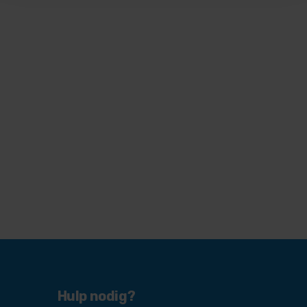
KLANTVERHAAL
STICHTING
ARCHIPEL
Hulp nodig?