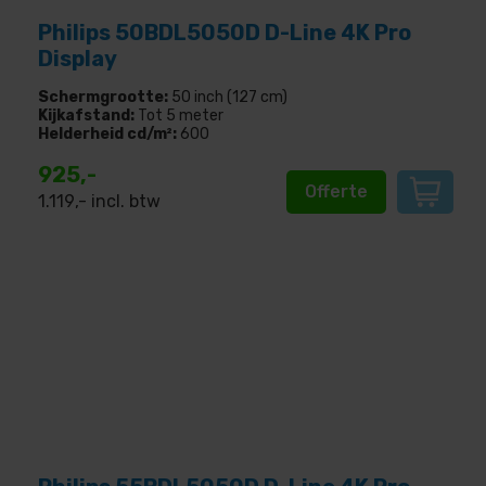
Philips 50BDL5050D D-Line 4K Pro
Display
Schermgrootte:
50 inch (127 cm)
Kijkafstand:
Tot 5 meter
Helderheid cd/m²:
600
925,-
Offerte
1.119
,- incl. btw