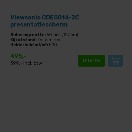
Viewsonic CDE5014-2C
presentatiescherm
Schermgrootte:
50 inch (127 cm)
Kijkafstand:
Tot 5 meter
Helderheid cd/m²:
500
495,-
Offerte
599
,- incl. btw