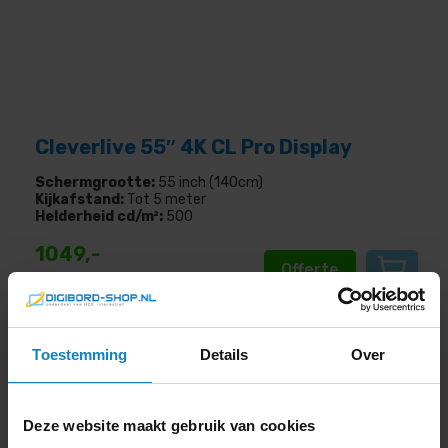
Cleverlive 55″ 4K CL Pro Display
Schermgrootte:
55 inch (140cm)
Kijkafstand:
Tot 5 meter
Helderheid cd/m²:
500
1049,-
Offerte
1.269
,- incl. btw
Toestemming
Details
Over
Deze website maakt gebruik van cookies