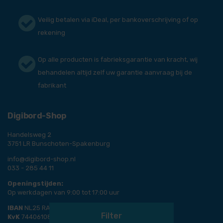
Veilig betalen via iDeal, per bankoverschrijving of op
rekening
Op alle producten is fabrieksgarantie van kracht, wij
behandelen altijd zelf uw garantie aanvraag bij de
fabrikant
Digibord-Shop
Handelsweg 2
3751 LR Bunschoten-Spakenburg
info@digibord-shop.nl
033 - 285 44 11
Openingstijden:
Op werkdagen van 9:00 tot 17:00 uur
IBAN
NL25 RABO 0138 0273 07
Filter
KvK
74406108