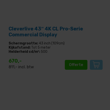
Cleverlive 43″ 4K CL Pro-Serie
Commercial Display
Schermgrootte:
43 inch (109cm)
Kijkafstand:
Tot 5 meter
Helderheid cd/m²:
500
670,-
Offerte
811
,- incl. btw