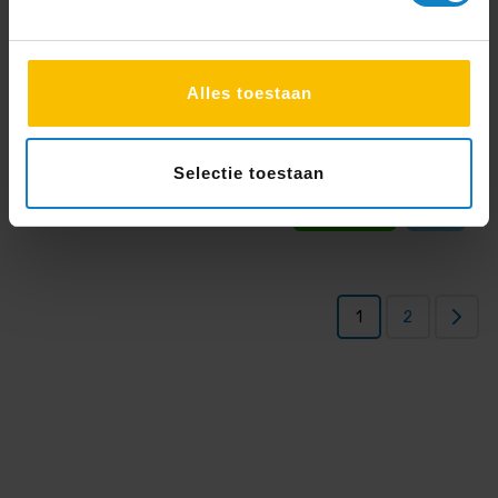
LG 55UH5Q
Alles toestaan
Schermgrootte:
55 inch (140cm)
Kijkafstand:
Tot 5 meter
Helderheid cd/m²:
500
Selectie toestaan
775,-
Offerte
938
,- incl. btw
1
2