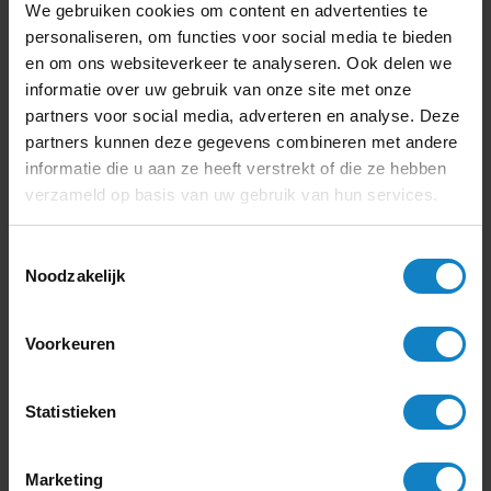
We gebruiken cookies om content en advertenties te
personaliseren, om functies voor social media te bieden
en om ons websiteverkeer te analyseren. Ook delen we
informatie over uw gebruik van onze site met onze
Viewsonic CDE5530 presentatie
partners voor social media, adverteren en analyse. Deze
scherm
partners kunnen deze gegevens combineren met andere
informatie die u aan ze heeft verstrekt of die ze hebben
Schermgrootte:
55 inch (140cm)
Kijkafstand:
Tot 5 meter
verzameld op basis van uw gebruik van hun services.
Helderheid cd/m²:
500
699,-
Toestemmingsselectie
Offerte
846
,- incl. btw
Noodzakelijk
Voorkeuren
Statistieken
Marketing