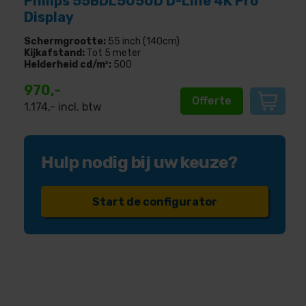
Philips 55BDL5050D D-Line 4K Pro
Display
Schermgrootte:
55 inch (140cm)
Kijkafstand:
Tot 5 meter
Helderheid cd/m²:
500
970,-
Offerte
1.174
,- incl. btw
Hulp nodig bij uw keuze?
Start de configurator