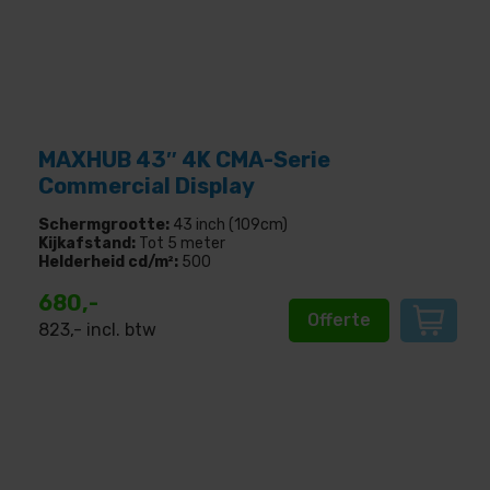
MAXHUB 43″ 4K CMA-Serie
Commercial Display
Schermgrootte:
43 inch (109cm)
Kijkafstand:
Tot 5 meter
Helderheid cd/m²:
500
680,-
Offerte
823
,- incl. btw