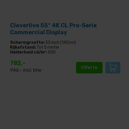
Cleverlive 55″ 4K CL Pro-Serie
Commercial Display
Schermgrootte:
55 inch (140cm)
Kijkafstand:
Tot 5 meter
Helderheid cd/m²:
500
782,-
Offerte
946
,- incl. btw