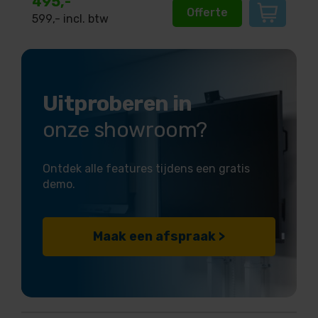
495,-
Offerte
599
,- incl. btw
Uitproberen in
onze showroom?
Ontdek alle features tijdens een gratis
demo.
Maak een afspraak >