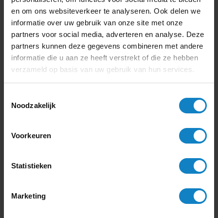
en om ons websiteverkeer te analyseren. Ook delen we
Rik Plattel
informatie over uw gebruik van onze site met onze
partners voor social media, adverteren en analyse. Deze
partners kunnen deze gegevens combineren met andere
informatie die u aan ze heeft verstrekt of die ze hebben
verzameld op basis van uw gebruik van hun services.
4
Toestemmingsselectie
Noodzakelijk
Kwaliteit
Duidelijke communicatie
Voorkeuren
Levering
“Goede producten, netjes afgeleverd.”
Statistieken
Hiske Huiting
Marketing