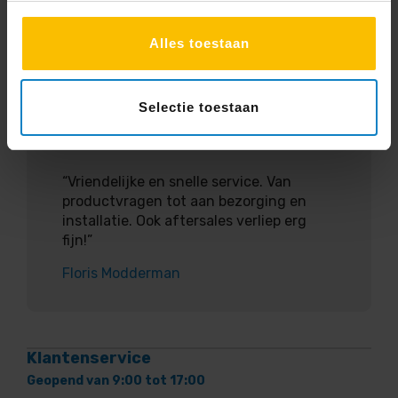
Alles toestaan
5
Selectie toestaan
Service
Vriendelijk
“Vriendelijke en snelle service. Van
productvragen tot aan bezorging en
installatie. Ook aftersales verliep erg
fijn!”
Floris Modderman
Klantenservice
Geopend van 9:00 tot 17:00