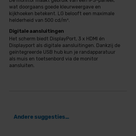
De monitor maakt gebruik van een IPS-paneel,
wat doorgaans goede kleurweergave en
kijkhoeken betekent. LG belooft een maximale
helderheid van 500 cd/m².
Digitale aansluitingen
Het scherm biedt DisplayPort, 3 x HDMI én
Displayport als digitale aansluitingen. Dankzij de
geïntegreerde USB hub kun je randapparatuur
als muis en toetsenbord via de monitor
aansluiten.
Andere suggesties…