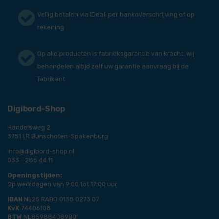
Veilig betalen via iDeal, per bankoverschrijving of op
rekening
Op alle producten is fabrieksgarantie van kracht, wij
behandelen altijd zelf uw garantie aanvraag bij de
fabrikant
Digibord-Shop
Handelsweg 2
3751 LR Bunschoten-Spakenburg
info@digibord-shop.nl
033 - 285 44 11
Openingstijden:
Op werkdagen van 9:00 tot 17:00 uur
IBAN
NL25 RABO 0138 0273 07
KvK
74406108
BTW
NL859884089B01