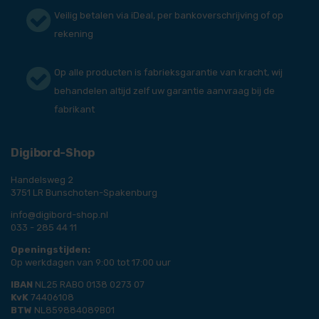
Veilig betalen via iDeal, per bankoverschrijving of op
rekening
Op alle producten is fabrieksgarantie van kracht, wij
behandelen altijd zelf uw garantie aanvraag bij de
fabrikant
Digibord-Shop
Handelsweg 2
3751 LR Bunschoten-Spakenburg
info@digibord-shop.nl
033 - 285 44 11
Openingstijden:
Op werkdagen van 9:00 tot 17:00 uur
IBAN
NL25 RABO 0138 0273 07
KvK
74406108
BTW
NL859884089B01