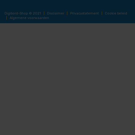
Digibord-Shop © 2021
|
Disclaimer
|
Privacystatement
|
Cookie beleid
|
Algemene voorwaarden