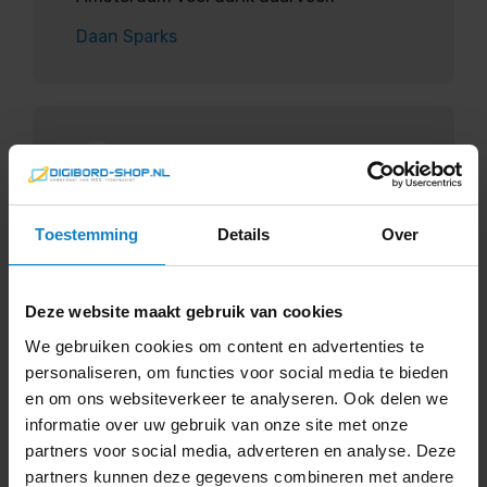
Daan Sparks
5
Toestemming
Details
Over
Service
Snelle levering
Deze website maakt gebruik van cookies
Communicatie
We gebruiken cookies om content en advertenties te
“Uitstekend meegedacht. Snelle
personaliseren, om functies voor social media te bieden
levering. Keurig te woord gestaan bij
en om ons websiteverkeer te analyseren. Ook delen we
vragen na levering. Denken goed mee en
informatie over uw gebruik van onze site met onze
geven goed advies. Heldere
partners voor social media, adverteren en analyse. Deze
communicatie. Blij met zo’n leverancier.”
partners kunnen deze gegevens combineren met andere