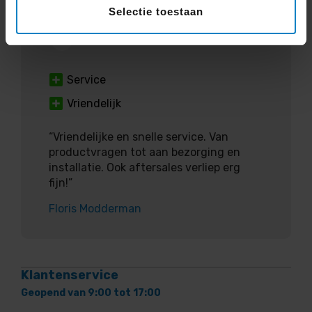
Selectie toestaan
5
Service
Vriendelijk
“Vriendelijke en snelle service. Van
productvragen tot aan bezorging en
installatie. Ook aftersales verliep erg
fijn!”
Floris Modderman
Klantenservice
Geopend van 9:00 tot 17:00