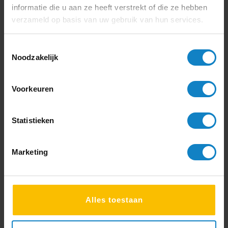
informatie die u aan ze heeft verstrekt of die ze hebben
Rik Plattel
verzameld op basis van uw gebruik van hun services.
Toestemmingsselectie
Noodzakelijk
4
Voorkeuren
Kwaliteit
Statistieken
Duidelijke communicatie
Levering
Marketing
“Goede producten, netjes afgeleverd.”
Hiske Huiting
Alles toestaan