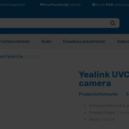
n
Montageteam
Onafhankelijk
advies
Beste
B2B
oplossin
ntatieschermen
Audio
Draadloos presenteren
Video
conferentie
camera
Yealink UV
camera
Productinformatie
S
Videoconferentie 
Producttype:
Came
Merk:
Yealink