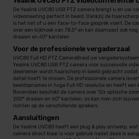
Yealink UVC80 PTZ Videoconferentie 
De Yealink UVC80 USB PTZ camera brengt u en uw coll
videomeeting perfect in beeld. Dankzij de haarscherpe
is het net of u een face-to-face gesprek voert. De c
over een kijkhoek van 78,5° en kan daarnaast ook nog
draaien en 60° kantelen
Voor de professionele vergaderzaal
UVC80 Full HD PTZ CameraBreid uw vergadersysteem
Yealink UVC80 USB PTZ camera voor succesvolle vide
deelnemer wordt haarscherp in beeld gebracht zodat
detail hoeft te missen. De professionele camera lever
beeldopnames in hoge Full HD resolutie en heeft een k
Bovendien beschikt de camera over 12x optische zoom
200° draaien en 60° kantelen; zo kan men zich bijvo
richten op de verschillende sprekers.
Aansluitingen
De Yealink UVC80 heeft een plug & play ontwerp, wat
camera direct klaar is voor gebruik nadat deze is aan