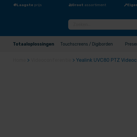
Laagste
prijs
Groot
assortiment
Eige
Totaaloplossingen
Touchscreens / Digiborden
Prese
Home
>
Videoconferentie
>
Yealink UVC80 PTZ Video