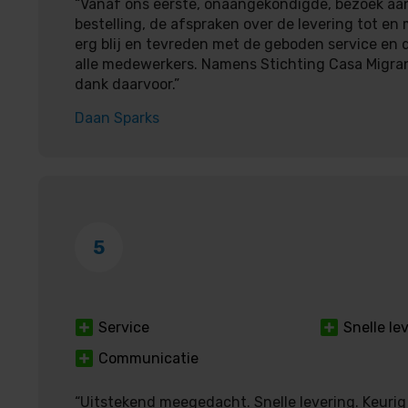
“Vanaf ons eerste, onaangekondigde, bezoek aan
bestelling, de afspraken over de levering tot en 
erg blij en tevreden met de geboden service en d
alle medewerkers. Namens Stichting Casa Migra
dank daarvoor.”
Daan Sparks
5
Service
Snelle le
Communicatie
“Uitstekend meegedacht. Snelle levering. Keurig