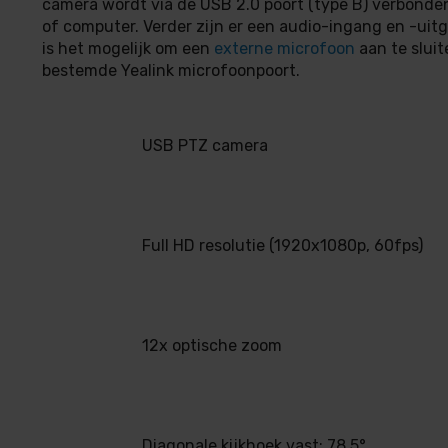
camera wordt via de USB 2.0 poort (type B) verbonde
of computer. Verder zijn er een audio-ingang en -ui
is het mogelijk om een
externe microfoon
aan te sluit
bestemde Yealink microfoonpoort.
USB PTZ camera
Full HD resolutie (1920x1080p, 60fps)
12x optische zoom
Diagonale kijkhoek vast: 78,5°