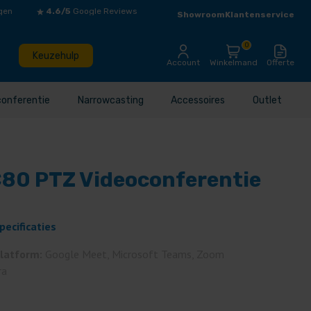
gen
4.6/5
Google Reviews
Showroom
Klantenservice
0
Keuzehulp
Account
Winkelmand
Offerte
conferentie
Narrowcasting
Accessoires
Outlet
C80 PTZ Videoconferentie
pecificaties
platform:
Google Meet, Microsoft Teams, Zoom
ra