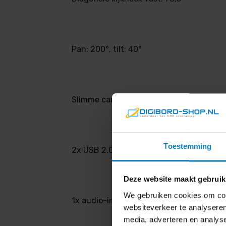
Pan: 200°, tilt: 40°
Slimme camera presets
Toestemming
2x USB 2.0 poort (type A en B)
Deze website maakt gebruik
We gebruiken cookies om cont
1x audio-in en 1x audio-out (3,5mm jack
websiteverkeer te analyseren
media, adverteren en analys