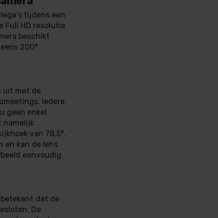
camera
ega’s tijdens een
 Full HD resolutie
amera beschikt
 eens 200°
 uit met de
omeetings. Iedere
 u geen enkel
t namelijk
ijkhoek van 78,5°.
 en kan de lens
orbeeld eenvoudig
 betekent dat de
gesloten. De