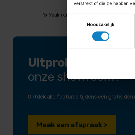
verstrekt of die ze hebben v
1x Yealink microfoonpoort
Toestemmingsselectie
Noodzakelijk
Uitproberen in
onze showroom?
Ontdek alle features tijdens een gratis dem
Maak een afspraak >