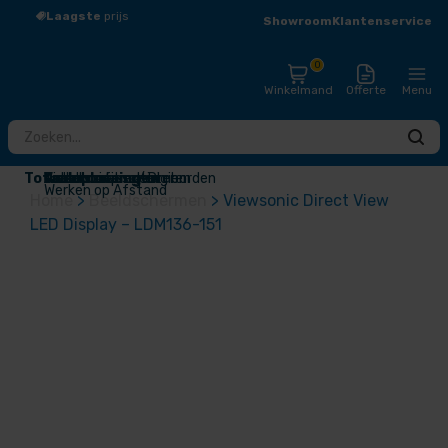
Laagste
prijs
Groot
assortiment
Showroom
Klantenservice
0
Winkelmand
Offerte
Menu
Totaaloplossingen
Touchscreens / Digiborden
Presentatieschermen
Audio
Draadloos presenteren
Videoconferentie
Narrowcasting
Accessoires
Outlet
Werken op Afstand
Home
>
Beeldschermen
>
Viewsonic Direct View
LED Display – LDM136-151