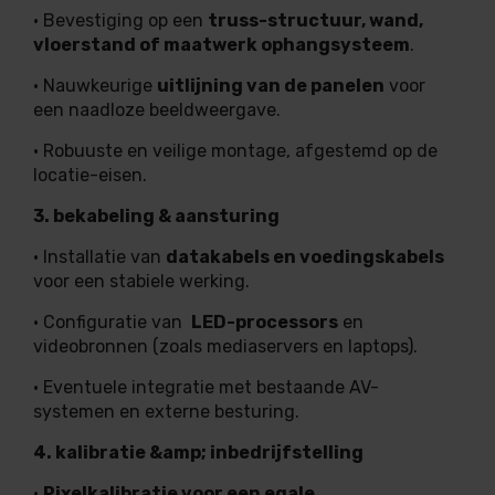
• Bevestiging op een
truss-structuur, wand,
vloerstand of maatwerk ophangsysteem
.
• Nauwkeurige
uitlijning van de panelen
voor
een naadloze beeldweergave.
• Robuuste en veilige montage, afgestemd op de
locatie-eisen.
3. bekabeling & aansturing
• Installatie van
datakabels en voedingskabels
voor een stabiele werking.
• Configuratie van
LED-processors
en
videobronnen (zoals mediaservers en laptops).
• Eventuele integratie met bestaande AV-
systemen en externe besturing.
4. kalibratie &amp; inbedrijfstelling
•
Pixelkalibratie voor een egale