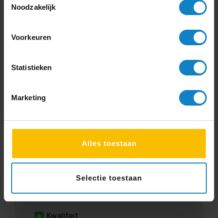
Service
Noodzakelijk
Snelle levering
Communicatie
Voorkeuren
“Uitstekend meegedacht. Snelle
Statistieken
levering. Keurig te woord gestaan bij
vragen na levering. Denken goed mee en
geven goed advies. Heldere
Marketing
communicatie. Blij met zo’n leverancier.”
Rik Plattel
Alles toestaan
Selectie toestaan
4
Kwaliteit