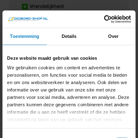
Vriendelijkheid
“Vanaf ons eerste, onaangekondigde,
bezoek aan de vestiging, de bestelling,
de afspraken over de levering tot en met
Toestemming
Details
Over
de levering zijn we erg blij en tevreden
met de geboden service en de
vriendelijkheid van alle medewerkers.
Deze website maakt gebruik van cookies
Namens Stichting Casa Migrante te
We gebruiken cookies om content en advertenties te
Amsterdam veel dank daarvoor.”
personaliseren, om functies voor social media te bieden
Daan Sparks
en om ons websiteverkeer te analyseren. Ook delen we
informatie over uw gebruik van onze site met onze
partners voor social media, adverteren en analyse. Deze
partners kunnen deze gegevens combineren met andere
informatie die u aan ze heeft verstrekt of die ze hebben
5
verzameld op basis van uw gebruik van hun services.
Toestemmingsselectie