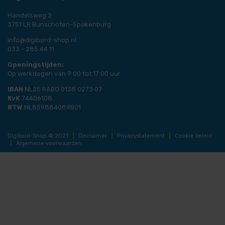
Handelsweg 2
3751 LR Bunschoten-Spakenburg
info@digibord-shop.nl
033 - 285 44 11
Openingstijden:
Op werkdagen van 9:00 tot 17:00 uur
IBAN
NL25 RABO 0138 0273 07
KvK
74406108
BTW
NL859884089B01
Digibord-Shop © 2021
|
Disclaimer
|
Privacystatement
|
Cookie beleid
|
Algemene voorwaarden