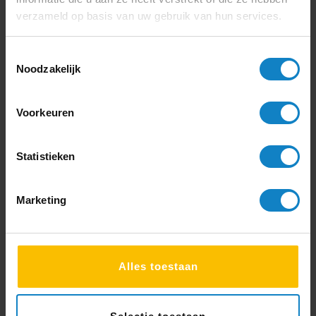
Service
verzameld op basis van uw gebruik van hun services.
Snelle levering
Toestemmingsselectie
Communicatie
Noodzakelijk
“Uitstekend meegedacht. Snelle
Voorkeuren
levering. Keurig te woord gestaan bij
vragen na levering. Denken goed mee en
geven goed advies. Heldere
Statistieken
communicatie. Blij met zo’n leverancier.”
Rik Plattel
Marketing
Alles toestaan
4