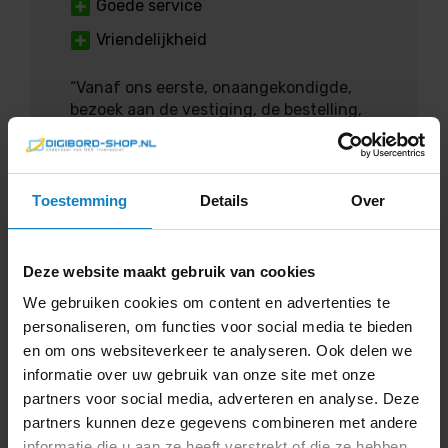
Goede service
Vriendelijkheid
“Vanaf ons eerste, onaangekondigde,
bezoek aan de vestiging, de bestelling,
de afspraken over de levering tot en met
de levering zijn we erg blij en tevreden
met de geboden service en de
vriendelijkheid van alle medewerkers.
Toestemming
Details
Over
Namens Stichting Casa Migrante te
Amsterdam veel dank daarvoor.”
Deze website maakt gebruik van cookies
Daan Sparks
We gebruiken cookies om content en advertenties te
personaliseren, om functies voor social media te bieden
en om ons websiteverkeer te analyseren. Ook delen we
informatie over uw gebruik van onze site met onze
5
partners voor social media, adverteren en analyse. Deze
partners kunnen deze gegevens combineren met andere
informatie die u aan ze heeft verstrekt of die ze hebben