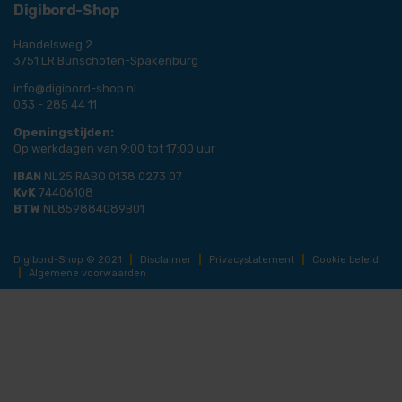
Digibord-Shop
Handelsweg 2
3751 LR Bunschoten-Spakenburg
info@digibord-shop.nl
033 - 285 44 11
Openingstijden:
Op werkdagen van 9:00 tot 17:00 uur
IBAN
NL25 RABO 0138 0273 07
KvK
74406108
BTW
NL859884089B01
Digibord-Shop © 2021
|
Disclaimer
|
Privacystatement
|
Cookie beleid
|
Algemene voorwaarden