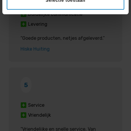
Selectie toestaan
Kwaliteit
Duidelijke communicatie
Levering
“Goede producten, netjes afgeleverd.”
Hiske Huiting
5
Service
Vriendelijk
“Vriendelijke en snelle service. Van