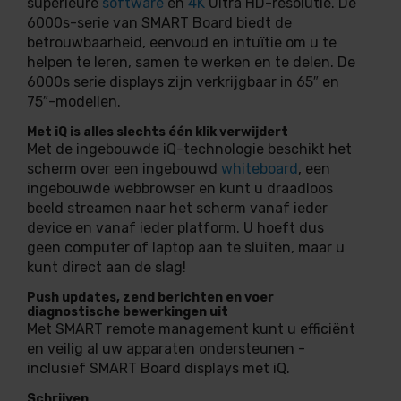
superieure
software
en
4K
Ultra HD-resolutie. De
6000s-serie van SMART Board biedt de
betrouwbaarheid, eenvoud en intuïtie om u te
helpen te leren, samen te werken en te delen. De
6000s serie displays zijn verkrijgbaar in 65″ en
75″-modellen.
Met iQ is alles slechts één klik verwijdert
Met de ingebouwde iQ-technologie beschikt het
scherm over een ingebouwd
whiteboard
, een
ingebouwde webbrowser en kunt u draadloos
beeld streamen naar het scherm vanaf ieder
device en vanaf ieder platform. U hoeft dus
geen computer of laptop aan te sluiten, maar u
kunt direct aan de slag!
Push updates, zend berichten en voer
diagnostische bewerkingen uit
Met SMART remote management kunt u efficiënt
en veilig al uw apparaten ondersteunen -
inclusief SMART Board displays met iQ.
Schrijven