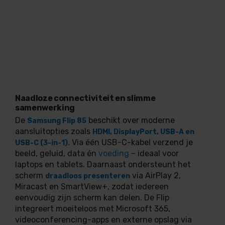
Naadloze connectiviteit en slimme
samenwerking
De
beschikt over moderne
Samsung Flip 85
aansluitopties zoals
HDMI, DisplayPort, USB-A en
. Via één USB-C-kabel verzend je
USB-C (3-in-1)
beeld, geluid, data én
voeding
– ideaal voor
laptops en tablets. Daarnaast ondersteunt het
scherm
via AirPlay 2,
draadloos presenteren
Miracast en SmartView+, zodat iedereen
eenvoudig zijn scherm kan delen. De Flip
integreert moeiteloos met Microsoft 365,
videoconferencing-apps en externe opslag via