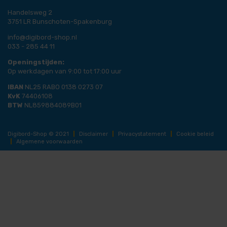
Handelsweg 2
3751 LR Bunschoten-Spakenburg
info@digibord-shop.nl
033 - 285 44 11
Openingstijden:
Op werkdagen van 9:00 tot 17:00 uur
IBAN
NL25 RABO 0138 0273 07
KvK
74406108
BTW
NL859884089B01
Digibord-Shop © 2021
|
Disclaimer
|
Privacystatement
|
Cookie beleid
|
Algemene voorwaarden