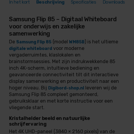
In het kort
Beschrijving
Specificaties
Downloads
Samsung Flip 85 – Digitaal Whiteboard
voor onderwijs en zakelijke
samenwerking
De
(model
) is het ultieme
Samsung Flip 85
WM85B
voor moderne
digitale whiteboard
vergaderruimtes, klaslokalen en
brainstormsessies. Met zijn indrukwekkende 85
inch 4K-scherm, intuïtieve bediening en
geavanceerde connectiviteit tilt dit interactieve
display samenwerking en productiviteit naar een
hoger niveau. Bij
leveren wij de
Digibord-shop.nl
Samsung Flip 85 compleet gemonteerd,
gebruiksklaar en met korte instructie voor een
vliegende start.
Kristalhelder beeld en natuurlijke
schrijfervaring
Het 4K UHD-paneel (3840 × 2160 pixels) van de