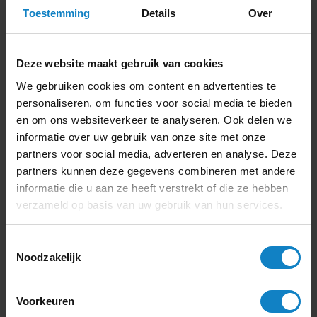
installatie. Ook aftersales verliep erg
Toestemming
Details
Over
fijn!”
Floris Modderman
Deze website maakt gebruik van cookies
We gebruiken cookies om content en advertenties te
personaliseren, om functies voor social media te bieden
Klantenservice
en om ons websiteverkeer te analyseren. Ook delen we
Geopend van 9:00 tot 17:00
informatie over uw gebruik van onze site met onze
partners voor social media, adverteren en analyse. Deze
Veelgestelde vragen
partners kunnen deze gegevens combineren met andere
033 - 285 44 11
informatie die u aan ze heeft verstrekt of die ze hebben
Stuur een bericht
verzameld op basis van uw gebruik van hun services.
Toestemmingsselectie
Noodzakelijk
Voorkeuren