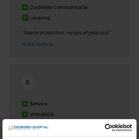
Duidelijke communicatie
Levering
“Goede producten, netjes afgeleverd.”
Hiske Huiting
5
Service
Vriendelijk
“Vriendelijke en snelle service. Van
productvragen tot aan bezorging en