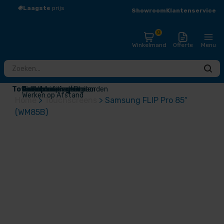
Laagste
prijs
Groot
assortiment
Showroom
Klantenservice
0
Winkelmand
Offerte
Menu
Totaaloplossingen
Touchscreens / Digiborden
Presentatieschermen
Audio
Draadloos presenteren
Videoconferentie
Narrowcasting
Accessoires
Outlet
Werken op Afstand
Home
>
Touchscreens
>
Samsung FLIP Pro 85″
(WM85B)