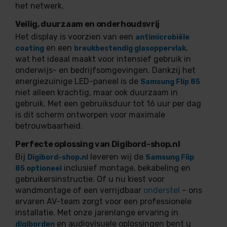
het netwerk.
Veilig, duurzaam en onderhoudsvrij
Het display is voorzien van een
antimicrobiële
en een
,
coating
breukbestendig glasoppervlak
wat het ideaal maakt voor intensief gebruik in
onderwijs- en bedrijfsomgevingen. Dankzij het
energiezuinige LED-paneel is de
Samsung Flip 85
niet alleen krachtig, maar ook duurzaam in
gebruik. Met een gebruiksduur tot 16 uur per dag
is dit scherm ontworpen voor maximale
betrouwbaarheid.
Perfecte oplossing van Digibord-shop.nl
Bij
leveren wij de
Digibord-shop.nl
Samsung Flip
inclusief montage, bekabeling en
85 optioneel
gebruikersinstructie. Of u nu kiest voor
wandmontage of een verrijdbaar
onderstel
– ons
ervaren AV-team zorgt voor een professionele
installatie. Met onze jarenlange ervaring in
en audiovisuele oplossingen bent u
digiborden