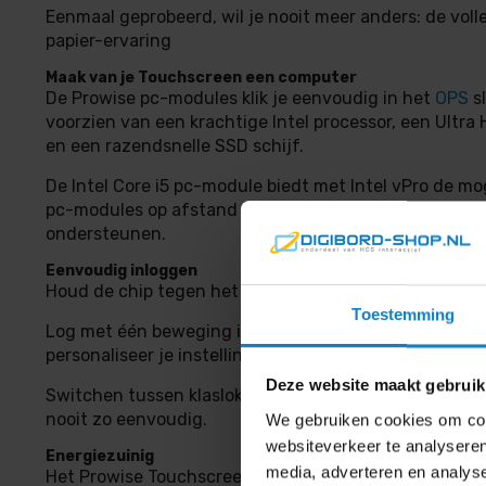
Eenmaal geprobeerd, wil je nooit meer anders: de vol
papier-ervaring
Maak van je Touchscreen een computer
De Prowise pc-modules klik je eenvoudig in het
OPS
sl
voorzien van een krachtige Intel processor, een Ultra 
en een razendsnelle SSD schijf.
De Intel Core i5 pc-module biedt met Intel vPro de mog
pc-modules op afstand te
monitoren
, beveiligen, beh
ondersteunen.
Eenvoudig inloggen
Houd de chip tegen het bord om veilig data te verzen
Toestemming
Log met één beweging in op Central of je Windows-s
personaliseer je instellingen via Prowise Central.
Deze website maakt gebruik
Switchen tussen klaslokalen en verschillende Touch
nooit zo eenvoudig.
We gebruiken cookies om cont
websiteverkeer te analyseren
Energiezuinig
media, adverteren en analys
Het Prowise Touchscreen is voorzien van de ENERGY