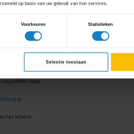
erzameld op basis van uw gebruik van hun services.
in de markt
oomverbruik voorop
Voorkeuren
Statistieken
Selectie toestaan
s tegelijkertijd.
 zorgen
e touchtafel-tools
diening
is
an het scherm