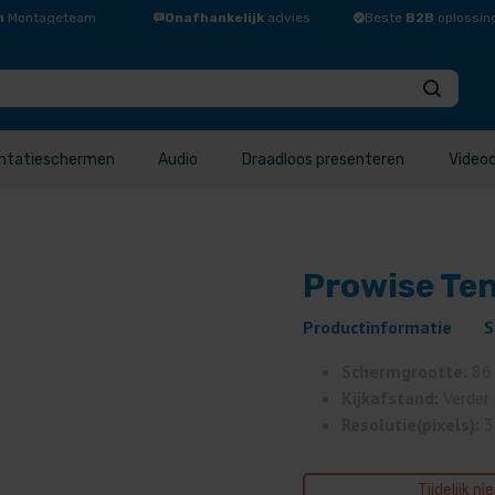
n
Montageteam
Onafhankelijk
advies
Beste
B2B
oplossin
ntatieschermen
Audio
Draadloos presenteren
Video
Prowise Ten
Productinformatie
S
Schermgrootte:
86
Kijkafstand:
Verder
Resolutie(pixels):
3
Tijdelijk ni