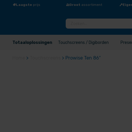
Laagste
prijs
Groot
assortiment
Eige
Totaaloplossingen
Touchscreens / Digiborden
Prese
Home
>
Touchscreens
>
Prowise Ten 86″