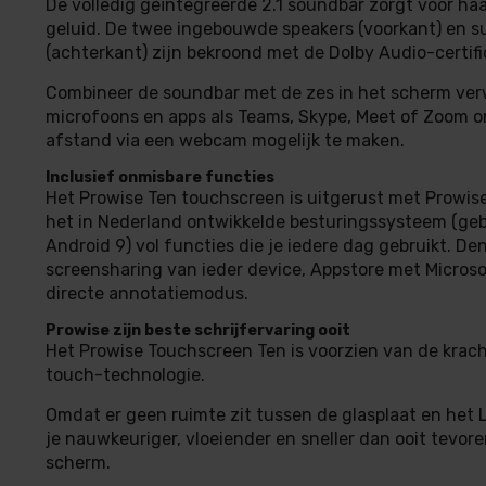
De volledig geïntegreerde 2.1 soundbar zorgt voor ha
geluid. De twee ingebouwde speakers (voorkant) en 
(achterkant) zijn bekroond met de Dolby Audio-certifi
Combineer de soundbar met de zes in het scherm ver
microfoons en apps als Teams, Skype, Meet of Zoom o
afstand via een webcam mogelijk te maken.
Inclusief onmisbare functies
Het Prowise Ten touchscreen is uitgerust met Prowise 
het in Nederland ontwikkelde besturingssysteem (ge
Android 9) vol functies die je iedere dag gebruikt. De
screensharing van ieder device, Appstore met Micros
directe annotatiemodus.
Prowise zijn beste schrijfervaring ooit
Het Prowise Touchscreen Ten is voorzien van de krach
touch-technologie.
Omdat er geen ruimte zit tussen de glasplaat en het 
je nauwkeuriger, vloeiender en sneller dan ooit tevor
scherm.