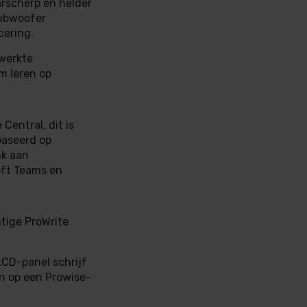
arscherp en helder
subwoofer
cering.
werkte
m leren op
Central, dit is
baseerd op
nk aan
oft Teams en
tige ProWrite
LCD-panel schrijf
en op een Prowise-