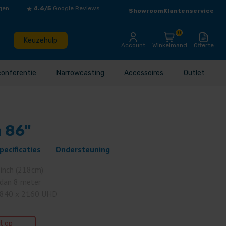
gen
4.6/5
Google Reviews
Showroom
Klantenservice
0
Keuzehulp
Account
Winkelmand
Offerte
conferentie
Narrowcasting
Accessoires
Outlet
 86"
pecificaties
Ondersteuning
 inch (218cm)
 dan 8 meter
840 x 2160 UHD
et op