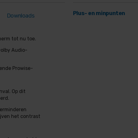
Plus- en minpunten
Downloads
herm tot nu toe.
Dolby Audio-
ende Prowise-
nval. Op dit
erd.
 verminderen
ijven het contrast