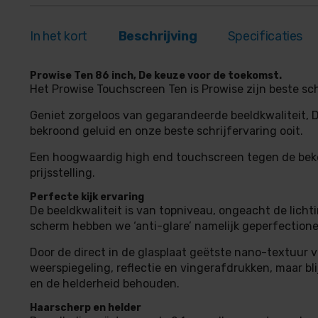
In het kort
Beschrijving
Specificaties
Prowise Ten 86 inch, De keuze voor de toekomst.
Het Prowise Touchscreen Ten is Prowise zijn beste sc
Geniet zorgeloos van gegarandeerde beeldkwaliteit, 
bekroond geluid en onze beste schrijfervaring ooit.
Een hoogwaardig high end touchscreen tegen de bek
prijsstelling.
Perfecte kijk ervaring
De beeldkwaliteit is van topniveau, ongeacht de lichti
scherm hebben we ‘anti-glare’ namelijk geperfectione
Door de direct in de glasplaat geëtste nano-textuur
weerspiegeling, reflectie en vingerafdrukken, maar bl
en de helderheid behouden.
Haarscherp en helder