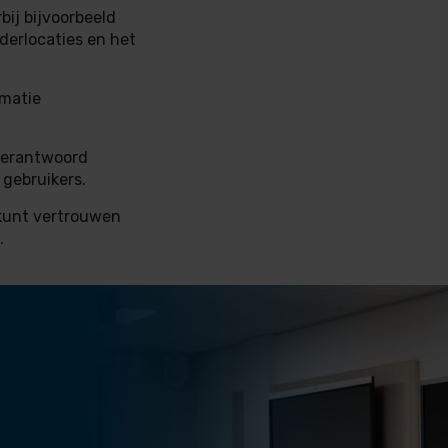
bij bijvoorbeeld
derlocaties en het
rmatie
 verantwoord
gebruikers.
p kunt vertrouwen
.