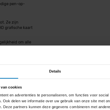
ledige pen-op-
ot. Ze zijn
HD grafische kaart
elijkheid om alle
eren en
den.
Details
ysteem via NFC en
 van cookies
screens was nog
ent en advertenties te personaliseren, om functies voor social
. Ook delen we informatie over uw gebruik van onze site met on
e. Deze partners kunnen deze gegevens combineren met andere i
 STAR-