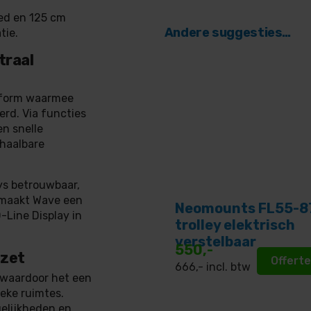
ed en 125 cm
Andere suggesties…
tie.
traal
atform waarmee
erd. Via functies
n snelle
chaalbare
ays betrouwbaar,
t maakt Wave een
Neomounts FL55-8
-Line Display in
trolley elektrisch
verstelbaar
550,-
nzet
Offert
666
,- incl. btw
 waardoor het een
eke ruimtes.
gelijkheden en