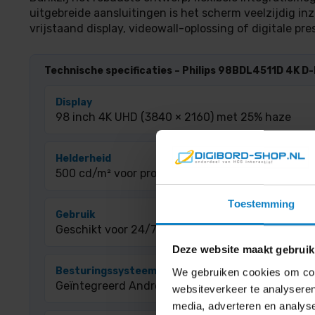
uitgebreide aansluitingen is het scherm veelzijdig inz
vrijstaand display, videowall-oplossing of digitale pre
Technische specificaties – Philips 98BDL4511D 4K D-
Display
98 inch 4K UHD (3840 × 2160) met 25% haze
Helderheid
500 cd/m² voor professionele zichtbaarheid
Toestemming
Gebruik
Geschikt voor 24/7 continu professioneel gebrui
Deze website maakt gebruik
Besturingssysteem
We gebruiken cookies om cont
Geïntegreerd Android 11 SoC met interne medias
websiteverkeer te analyseren
media, adverteren en analys