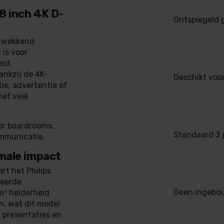
8 inch 4K D-
Ontspiegeld g
ukwekkend
is voor
id,
ankzij de 4K-
Geschikt voo
tie, advertentie of
met veel
oor boardrooms,
Standaard 3 j
ommunicatie.
male impact
rt het Philips
leerde
Geen ingebo
/m² helderheid
en, wat dit model
 presentaties en