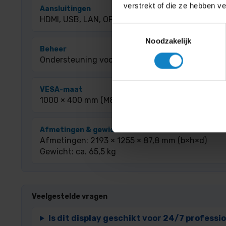
verstrekt of die ze hebben v
Aansluitingen
HDMI, USB, LAN, OPS-slot, WiFi-module inbegrep
Toestemmingsselectie
Noodzakelijk
Beheer
Ondersteuning voor CMND & Control en Philips 
VESA-maat
1000 × 400 mm (M8-bouten)
Afmetingen & gewicht
Afmetingen: 2193 × 1255 × 87,8 mm (b×h×d)
Gewicht: ca. 65,5 kg
Veelgestelde vragen
Is dit display geschikt voor 24/7 professi