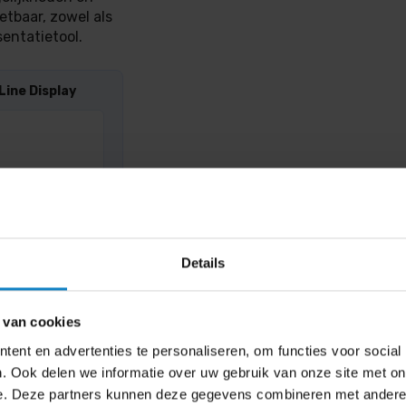
etbaar, zowel als
sentatietool.
Line Display
Marmitek Stream 4K
dongle
495,-
Offert
599
,- incl. btw
Details
k
 van cookies
ent en advertenties te personaliseren, om functies voor social
peler
. Ook delen we informatie over uw gebruik van onze site met on
e. Deze partners kunnen deze gegevens combineren met andere i