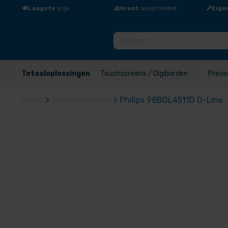
Laagste
prijs
Groot
assortiment
Eige
Totaaloplossingen
Touchscreens / Digiborden
Prese
Home
>
Beeldschermen
>
Philips 98BDL4511D D-Line