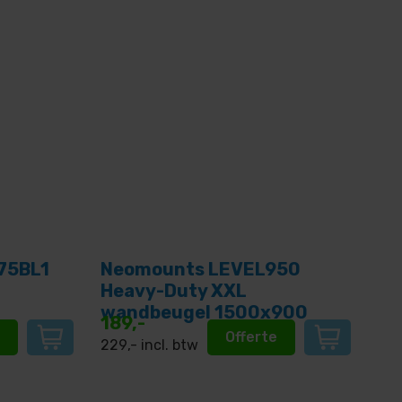
75BL1
Neomounts LEVEL950
Heavy-Duty XXL
wandbeugel 1500x900
189,-
e
Offerte
229
,- incl. btw