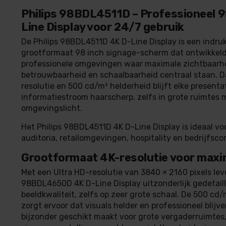
Philips 98BDL4511D – Professioneel 9
Line Display voor 24/7 gebruik
De Philips 98BDL4511D 4K D-Line Display is een indr
grootformaat 98 inch signage-scherm dat ontwikkeld 
professionele omgevingen waar maximale zichtbaarhe
betrouwbaarheid en schaalbaarheid centraal staan. D
resolutie en 500 cd/m² helderheid blijft elke presenta
informatiestroom haarscherp, zelfs in grote ruimtes 
omgevingslicht.
Het Philips 98BDL4511D 4K D-Line Display is ideaal v
auditoria, retailomgevingen, hospitality en bedrijfsc
Grootformaat 4K-resolutie voor maxi
Met een Ultra HD-resolutie van 3840 × 2160 pixels leve
98BDL4650D 4K D-Line Display uitzonderlijk gedetail
beeldkwaliteit, zelfs op zeer grote schaal. De 500 cd
zorgt ervoor dat visuals helder en professioneel blijv
bijzonder geschikt maakt voor grote vergaderruimtes,