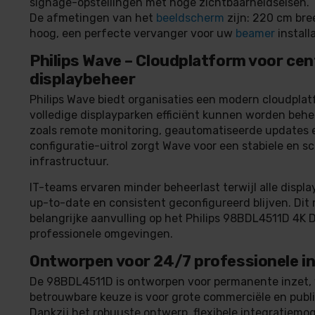
signage-opstellingen met hoge zichtbaarheidseisen.
De afmetingen van het
beeldscherm
zijn: 220 cm bre
hoog, een perfecte vervanger voor uw
beamer
installa
Philips Wave – Cloudplatform voor cen
displaybeheer
Philips Wave biedt organisaties een modern cloudpl
volledige displayparken efficiënt kunnen worden behe
zoals remote monitoring, geautomatiseerde updates e
configuratie-uitrol zorgt Wave voor een stabiele en s
infrastructuur.
IT-teams ervaren minder beheerlast terwijl alle displ
up-to-date en consistent geconfigureerd blijven. Di
belangrijke aanvulling op het Philips 98BDL4511D 4K D
professionele omgevingen.
Ontworpen voor 24/7 professionele i
De 98BDL4511D is ontworpen voor permanente inzet,
betrouwbare keuze is voor grote commerciële en publi
Dankzij het robuuste ontwerp, flexibele integratiemo