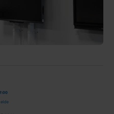
7:00
telde