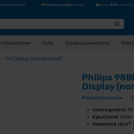
n
Montageteam
Onafhankelijk
advies
Beste
B2B
oplossin
ntatieschermen
Audio
Draadloos presenteren
Video
4K
Pro Display (non Android)
Philips 98
Display (no
Productinformatie
S
Schermgrootte:
98
Kijkafstand:
Verder
Helderheid cd/m²: