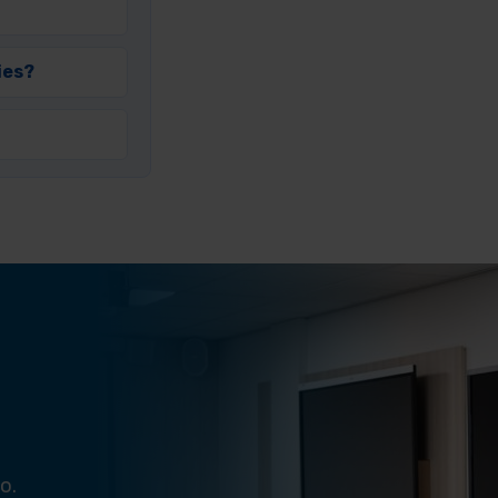
ies?
o.