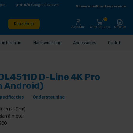
gen
4.6/5
Google Reviews
Showroom
Klantenservice
0
Keuzehulp
Account
Winkelmand
Offerte
conferentie
Narrowcasting
Accessoires
Outlet
BDL4511D D-Line 4K Pro
n Android)
pecificaties
Ondersteuning
 inch (249cm)
 dan 8 meter
500