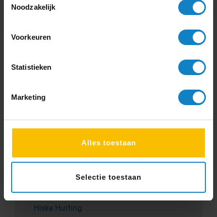
Noodzakelijk
geven goed advies. Heldere
communicatie. Blij met zo’n leverancier.”
Voorkeuren
Rik Plattel
Statistieken
4
Marketing
Kwaliteit
Alles toestaan
Duidelijke communicatie
Levering
Selectie toestaan
“Goede producten, netjes afgeleverd.”
Hiske Huiting