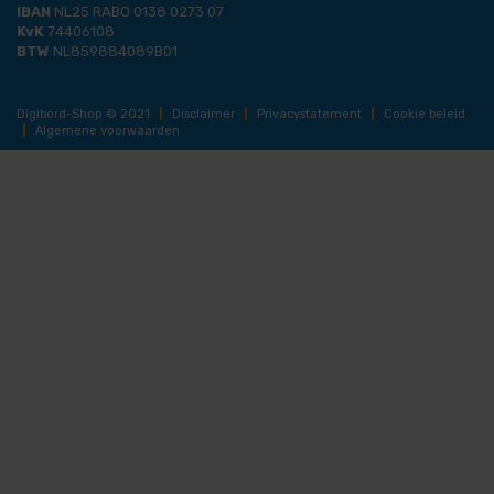
IBAN
NL25 RABO 0138 0273 07
KvK
74406108
BTW
NL859884089B01
Digibord-Shop © 2021
|
Disclaimer
|
Privacystatement
|
Cookie beleid
|
Algemene voorwaarden