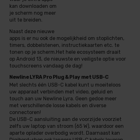
kan downloaden om
je scherm nog meer
uit te breiden.
Naast deze nieuwe
apps is er nu ook de mogelijkheid om stoplichten,
timers, dobbelstenen, instructiekaarten etc. te
tonen op je scherm.Het hele ecosysteem draait
op Android 13, de nieuwste en veiligste optie voor
touchscreens vandaag de dag!
Newline LYRA Pro Plug & Play met USB-C
Met slechts één USB-C kabel kunt u moeiteloos
uw apparaat verbinden met video, geluid en
touch aan uw Newline Lyra. Geen gedoe meer
met verschillende losse kabels en diverse
connectoren!
De USB-C aansluiting aan de voorzijde voorziet
zelfs uw laptop van stroom (65 W), waardoor een
aparte oplader overbodig wordt. Daarnaast kan
Digibord-shop ook langere USB-C kabels leveren,