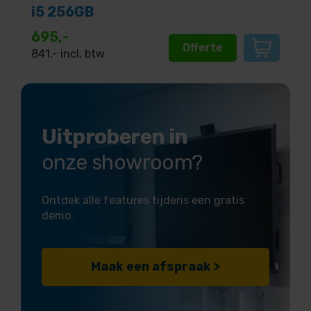
i5 256GB
695,-
Offerte
841
,- incl. btw
Uitproberen in
onze showroom?
Ontdek alle features tijdens een gratis
demo.
Maak een afspraak >