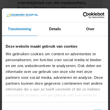
vriendelijkheid van alle medewerkers.
Namens Stichting Casa Migrante te
Amsterdam veel dank daarvoor.”
Daan Sparks
Toestemming
Details
Over
Deze website maakt gebruik van cookies
5
We gebruiken cookies om content en advertenties te
personaliseren, om functies voor social media te bieden
en om ons websiteverkeer te analyseren. Ook delen we
Service
informatie over uw gebruik van onze site met onze
partners voor social media, adverteren en analyse. Deze
Snelle levering
partners kunnen deze gegevens combineren met andere
Communicatie
informatie die u aan ze heeft verstrekt of die ze hebben
verzameld op basis van uw gebruik van hun services.
“Uitstekend meegedacht. Snelle
levering. Keurig te woord gestaan bij
Toestemmingsselectie
vragen na levering. Denken goed mee en