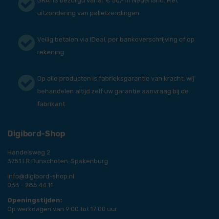
GRATIS bezorgd vanaf € 50,- in Nederland. Met
uitzondering van palletzendingen
Veilig betalen via iDeal, per bankoverschrijving of op
rekening
Op alle producten is fabrieksgarantie van kracht, wij
behandelen altijd zelf uw garantie aanvraag bij de
fabrikant
Digibord-Shop
Handelsweg 2
3751 LR Bunschoten-Spakenburg
info@digibord-shop.nl
033 - 285 44 11
Openingstijden:
Op werkdagen van 9:00 tot 17:00 uur