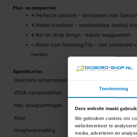
Plus- en minpunten
+
Perfecte pasvorm – ontworpen voor Samsun
+
Mobiel inzetbaar – verplaatsbaar dankzij st
+
Net en strak design – kabels weggewerkt
–
Alleen voor Samsung Flip – niet universeel 
merken
Specificaties
Geschikte schermmaat
55–65 inch (Samsun
Toestemming
VESA-compatibiliteit
bijv. 600×400 mm
Max. draagvermogen
tot 70 kg
Deze website maakt gebruik
Kleur
Wit
We gebruiken cookies om cont
websiteverkeer te analyseren
Hoogteverstelling
Nee
media, adverteren en analys