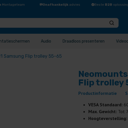
n
Montageteam
Onafhankelijk
advies
Beste
B2B
oplossin
ntatieschermen
Audio
Draadloos presenteren
Video
Samsung Flip trolley 55–65
Neomounts
Flip trolley
Productinformatie
S
VESA Standaard:
6
Max. Gewicht:
Tot 
Hoogteverstelling