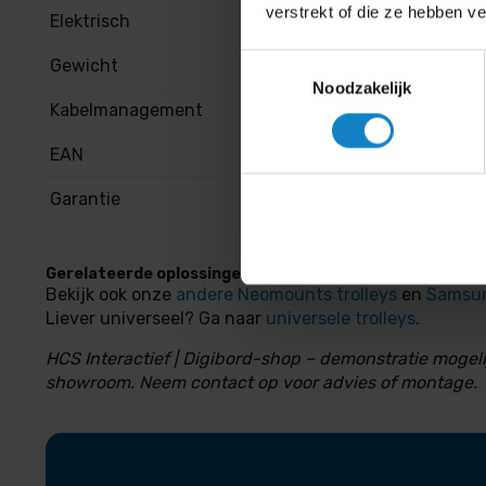
verstrekt of die ze hebben v
Elektrisch
Nee
Toestemmingsselectie
Gewicht
ca. 30 kg
Noodzakelijk
Kabelmanagement
Geïntegreerd
EAN
8717371449940
Garantie
5 jaar
Gerelateerde oplossingen
Bekijk ook onze
andere Neomounts trolleys
en
Samsun
Liever universeel? Ga naar
universele trolleys
.
HCS Interactief | Digibord-shop – demonstratie mogeli
showroom. Neem contact op voor advies of montage.