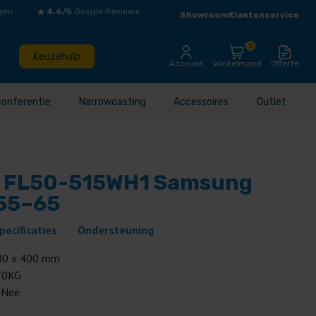
gen
4.6/5
Google Reviews
Showroom
Klantenservice
0
Keuzehulp
Account
Winkelmand
Offerte
conferentie
Narrowcasting
Accessoires
Outlet
 FL50-515WH1 Samsung
 55–65
pecificaties
Ondersteuning
00 x 400 mm
70KG
:
Nee