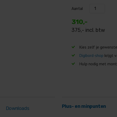
Aantal
310,-
375
,- incl. btw
Geen lease beschikbaa
Kies zelf je gewenst
Digibord-shop
krijgt 
Hulp nodig met mont
Plus- en minpunten
Downloads