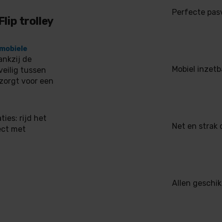
Perfecte pas
ip trolley
mobiele
ankzij de
Mobiel inzetb
eilig tussen
zorgt voor een
ies: rijd het
Net en strak 
ect met
Allen geschik