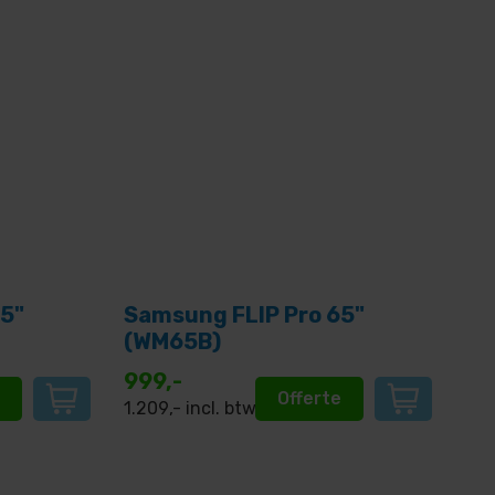
5"
Samsung FLIP Pro 65"
(WM65B)
999,-
e
Offerte
1.209
,- incl. btw