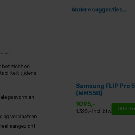
Andere suggesties…
aatsing.
 het zicht en
abiliteit tijdens
Samsung FLIP Pro 5
(WM55B)
ale pasvorm en
1095,-
Offert
1.325
,- incl. btw
ilig verplaatsen
oneel aangezicht