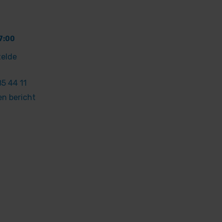
7:00
telde
5 44 11
en bericht