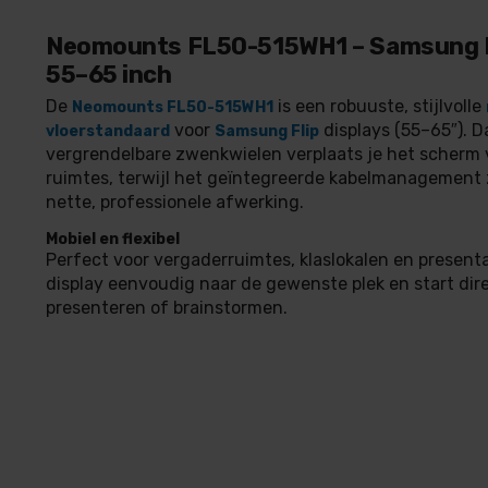
Neomounts FL50-515WH1 – Samsung Fl
55–65 inch
De
is een robuuste, stijlvolle
Neomounts FL50-515WH1
voor
displays (55–65″). D
vloerstandaard
Samsung Flip
vergrendelbare zwenkwielen verplaats je het scherm v
ruimtes, terwijl het geïntegreerde kabelmanagement 
nette, professionele afwerking.
Mobiel en flexibel
Perfect voor vergaderruimtes, klaslokalen en presentat
display eenvoudig naar de gewenste plek en start dir
presenteren of brainstormen.