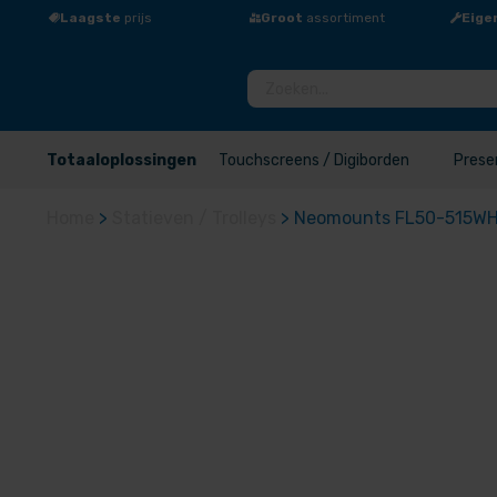
Laagste
prijs
Groot
assortiment
Eige
Totaaloplossingen
Touchscreens / Digiborden
Prese
Home
>
Statieven / Trolleys
>
Neomounts FL50-515WH1 