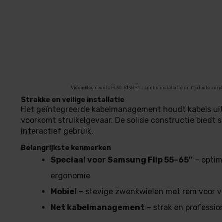
Video: Neomounts FL50-515WH1 – snelle installatie en flexibele verpl
Strakke en veilige installatie
Het geïntegreerde kabelmanagement houdt kabels uit
voorkomt struikelgevaar. De solide constructie biedt st
interactief gebruik.
Belangrijkste kenmerken
Speciaal voor Samsung Flip 55–65″
– optim
ergonomie
Mobiel
– stevige zwenkwielen met rem voor ve
Net kabelmanagement
– strak en professi