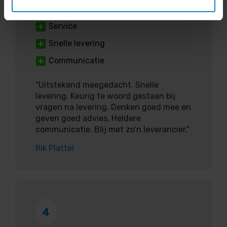
Service
Snelle levering
Communicatie
“Uitstekend meegedacht. Snelle
levering. Keurig te woord gestaan bij
vragen na levering. Denken goed mee en
geven goed advies. Heldere
communicatie. Blij met zo’n leverancier.”
Rik Plattel
4