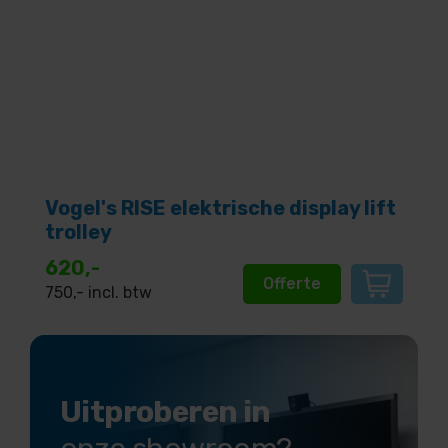
Vogel's RISE elektrische display lift
trolley
620,-
Offerte
750
,- incl. btw
Uitproberen in