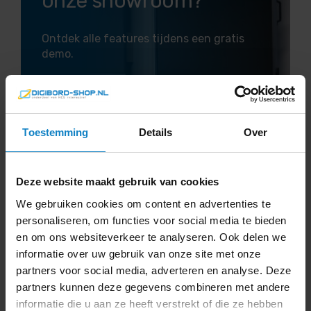
onze showroom?
Ontdek alle features tijdens een gratis
demo.
Maak een afspraak >
Toestemming
Details
Over
Deze website maakt gebruik van cookies
We gebruiken cookies om content en advertenties te
Reviews
personaliseren, om functies voor social media te bieden
en om ons websiteverkeer te analyseren. Ook delen we
informatie over uw gebruik van onze site met onze
5
partners voor social media, adverteren en analyse. Deze
partners kunnen deze gegevens combineren met andere
informatie die u aan ze heeft verstrekt of die ze hebben