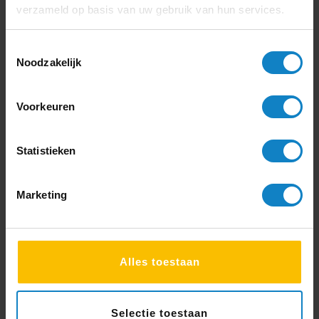
Levering
verzameld op basis van uw gebruik van hun services.
Goede service
Toestemmingsselectie
Vriendelijkheid
Noodzakelijk
“Vanaf ons eerste, onaangekondigde,
bezoek aan de vestiging, de bestelling,
Voorkeuren
de afspraken over de levering tot en met
de levering zijn we erg blij en tevreden
met de geboden service en de
Statistieken
vriendelijkheid van alle medewerkers.
Namens Stichting Casa Migrante te
Amsterdam veel dank daarvoor.”
Marketing
Daan Sparks
Alles toestaan
5
Selectie toestaan