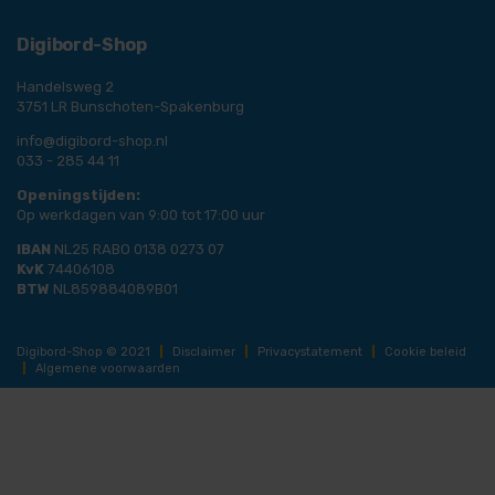
Digibord-Shop
Handelsweg 2
3751 LR Bunschoten-Spakenburg
info@digibord-shop.nl
033 - 285 44 11
Openingstijden:
Op werkdagen van 9:00 tot 17:00 uur
IBAN
NL25 RABO 0138 0273 07
KvK
74406108
BTW
NL859884089B01
Digibord-Shop © 2021
|
Disclaimer
|
Privacystatement
|
Cookie beleid
|
Algemene voorwaarden