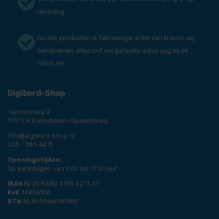
rekening
Op alle producten is fabrieksgarantie van kracht, wij
behandelen altijd zelf uw garantie aanvraag bij de
fabrikant
Digibord-Shop
Handelsweg 2
3751 LR Bunschoten-Spakenburg
info@digibord-shop.nl
033 - 285 44 11
Openingstijden:
Op werkdagen van 9:00 tot 17:00 uur
IBAN
NL25 RABO 0138 0273 07
KvK
74406108
BTW
NL859884089B01