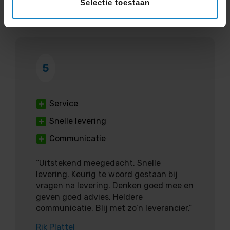
Selectie toestaan
Daan Sparks
5
Service
Snelle levering
Communicatie
“Uitstekend meegedacht. Snelle
levering. Keurig te woord gestaan bij
vragen na levering. Denken goed mee en
geven goed advies. Heldere
communicatie. Blij met zo’n leverancier.”
Rik Plattel