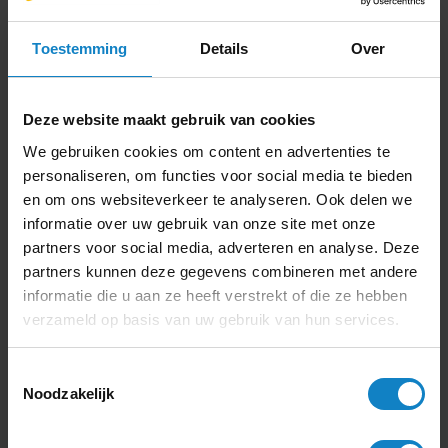
Kwaliteit
Toestemming
Details
Over
Duidelijke communicatie
Levering
Deze website maakt gebruik van cookies
We gebruiken cookies om content en advertenties te
“Goede producten, netjes afgeleverd.”
personaliseren, om functies voor social media te bieden
Hiske Huiting
en om ons websiteverkeer te analyseren. Ook delen we
informatie over uw gebruik van onze site met onze
partners voor social media, adverteren en analyse. Deze
partners kunnen deze gegevens combineren met andere
informatie die u aan ze heeft verstrekt of die ze hebben
5
verzameld op basis van uw gebruik van hun services.
Toestemmingsselectie
Service
Noodzakelijk
Vriendelijk