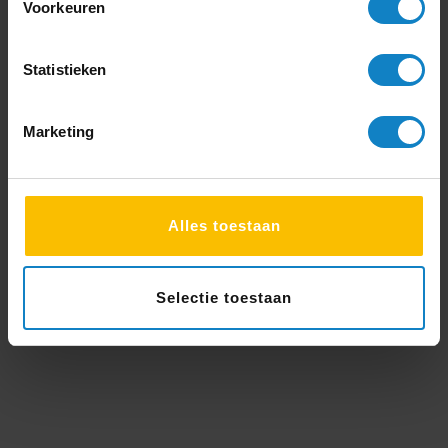
Voorkeuren
“Vriendelijke en snelle service. Van
productvragen tot aan bezorging en
installatie. Ook aftersales verliep erg
Statistieken
fijn!”
Floris Modderman
Marketing
Klantenservice
Alles toestaan
Geopend van 9:00 tot 17:00
Veelgestelde vragen
Selectie toestaan
033 - 285 44 11
Stuur een bericht