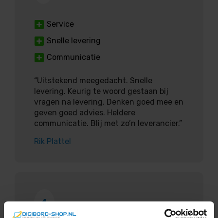
Service
Snelle levering
Communicatie
“Uitstekend meegedacht. Snelle
levering. Keurig te woord gestaan bij
vragen na levering. Denken goed mee en
geven goed advies. Heldere
communicatie. Blij met zo’n leverancier.”
Rik Plattel
4