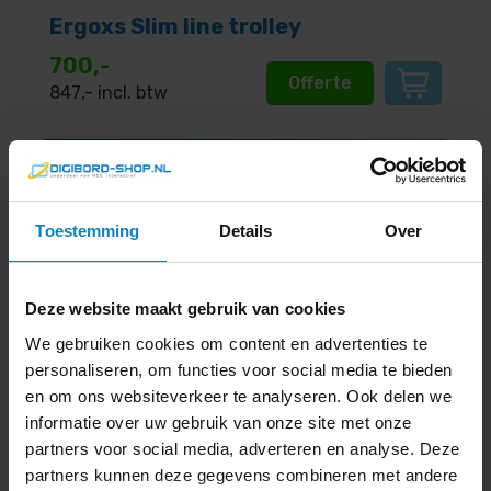
Ergoxs Slim line trolley
700,-
Offerte
847
,- incl. btw
Uitproberen in
Toestemming
Details
Over
onze showroom?
Deze website maakt gebruik van cookies
Ontdek alle features tijdens een gratis
We gebruiken cookies om content en advertenties te
demo.
personaliseren, om functies voor social media te bieden
en om ons websiteverkeer te analyseren. Ook delen we
informatie over uw gebruik van onze site met onze
Maak een afspraak >
partners voor social media, adverteren en analyse. Deze
partners kunnen deze gegevens combineren met andere