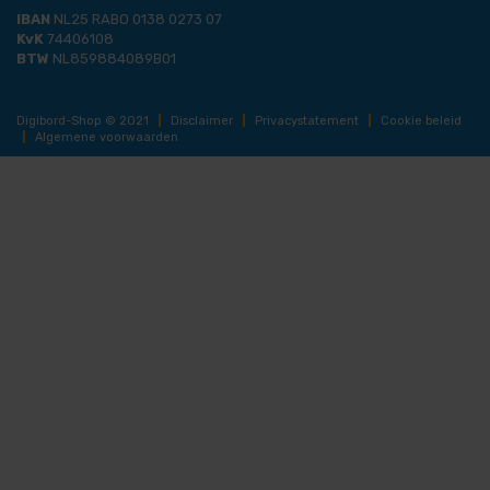
IBAN
NL25 RABO 0138 0273 07
KvK
74406108
BTW
NL859884089B01
Digibord-Shop © 2021
|
Disclaimer
|
Privacystatement
|
Cookie beleid
|
Algemene voorwaarden