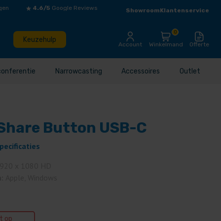
gen
4.6/5
Google Reviews
Showroom
Klantenservice
0
Keuzehulp
Account
Winkelmand
Offerte
conferentie
Narrowcasting
Accessoires
Outlet
kShare Button USB-C
pecificaties
920 x 1080 HD
m:
Apple, Windows
et op