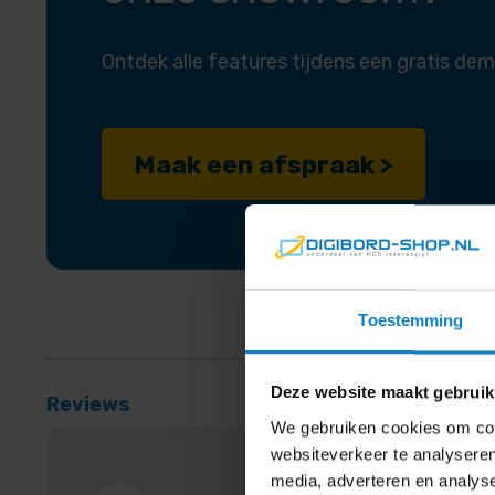
Ontdek alle features tijdens een gratis dem
Maak een afspraak >
Toestemming
Deze website maakt gebruik
Reviews
We gebruiken cookies om cont
websiteverkeer te analyseren
media, adverteren en analys