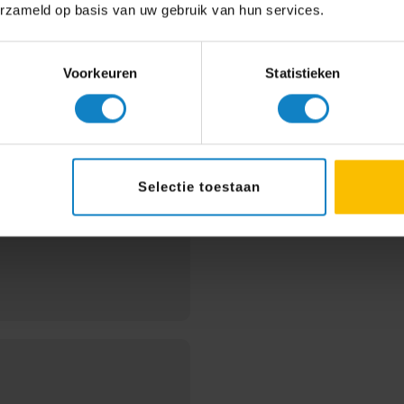
erzameld op basis van uw gebruik van hun services.
Veelges
vragen
033 - 28
Voorkeuren
Statistieken
Stuur e
rvice
 de vestiging, de
Selectie toestaan
met de levering zijn we
e vriendelijkheid van
nte te Amsterdam veel