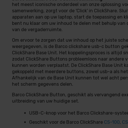
het meest iconische onderdeel van onze oplossing vo
samenwerking, zorgt voor de 'Click' in ClickShare. Slu
apparaten aan op uw laptop, start de toepassing en kl
bent nu klaar om uw inhoud te delen met behulp van
van de vergaderruimte.
Om ervoor te zorgen dat uw inhoud op het juiste sch
weergegeven, is de Barco clickshare usb-c button ge
ClickShare Base Unit. Het koppelingsproces is altijd s
zodat ClickShare Buttons probleemloos naar andere 
kunnen worden verplaatst. De ClickShare Base Unit 
gekoppeld met meerdere buttons, zowel usb-a als het
Afhankelijk van de Base Unit kunnen tot wel acht per
het scherm gegevens delen.
Barco ClickShare Button, geschikt als vervangend ex
uitbreiding van uw huidige set.
USB-C-knop voor het Barco Clickshare-syst
Geschikt voor de Barco ClickShare
CS-100
,
CS