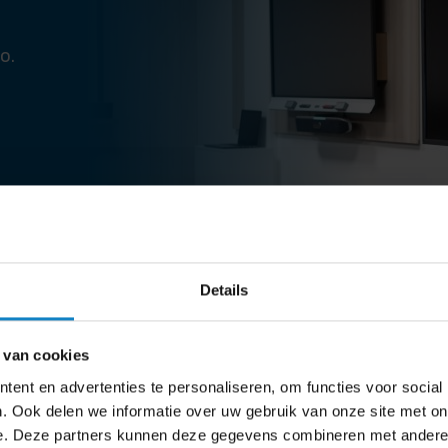
o.
Details
 van cookies
ent en advertenties te personaliseren, om functies voor social
Klantenservice
. Ook delen we informatie over uw gebruik van onze site met on
Geopend van 9:00 tot 1
e. Deze partners kunnen deze gegevens combineren met andere i