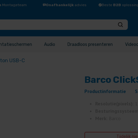
n
Montageteam
Onafhankelijk
advies
Beste
B2B
oplossin
ntatieschermen
Audio
Draadloos presenteren
Video
tton USB-C
Barco Clic
Productinformatie
S
Resolutie(pixels):
1
Besturingssystee
Merk:
Barco
Tijdelijk ni