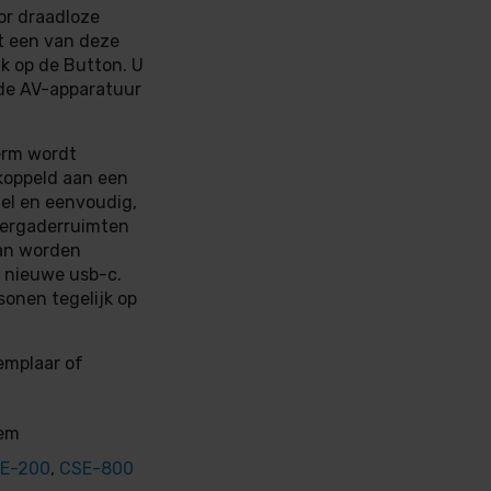
or draadloze
it een van deze
ik op de Button. U
 de AV-apparatuur
erm wordt
koppeld aan een
nel en eenvoudig,
vergaderruimten
kan worden
 nieuwe usb-c.
sonen tegelijk op
emplaar of
eem
E-200
,
CSE-800