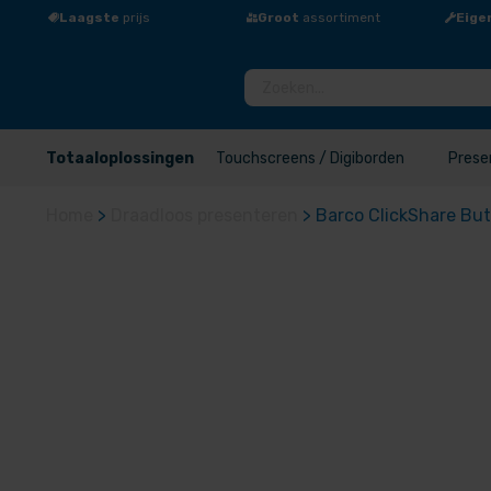
Laagste
prijs
Groot
assortiment
Eige
Totaaloplossingen
Touchscreens / Digiborden
Prese
Home
>
Draadloos presenteren
>
Barco ClickShare Bu