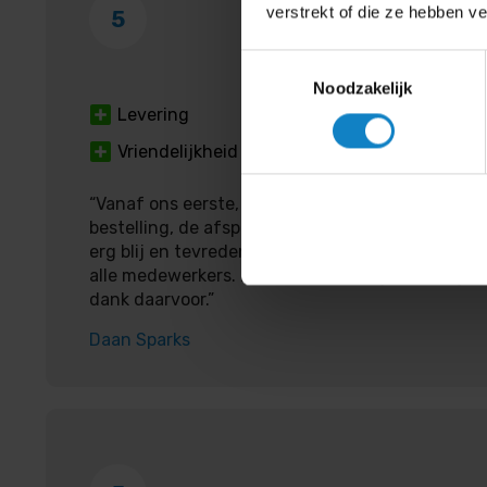
verstrekt of die ze hebben v
5
Toestemmingsselectie
Noodzakelijk
Levering
Goede se
Vriendelijkheid
“Vanaf ons eerste, onaangekondigde, bezoek aan
bestelling, de afspraken over de levering tot en 
erg blij en tevreden met de geboden service en d
alle medewerkers. Namens Stichting Casa Migra
dank daarvoor.”
Daan Sparks