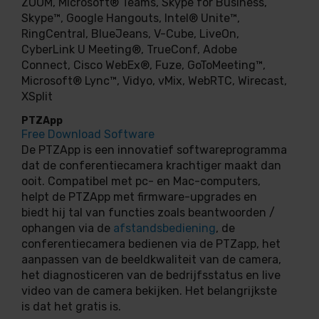
ZOOM, Microsoft® Teams, Skype for Business,
Skype™, Google Hangouts, Intel® Unite™,
RingCentral, BlueJeans, V-Cube, LiveOn,
CyberLink U Meeting®, TrueConf, Adobe
Connect, Cisco WebEx®, Fuze, GoToMeeting™,
Microsoft® Lync™, Vidyo, vMix, WebRTC, Wirecast,
XSplit
PTZApp
Free Download Software
De PTZApp is een innovatief softwareprogramma
dat de conferentiecamera krachtiger maakt dan
ooit. Compatibel met pc- en Mac-computers,
helpt de PTZApp met firmware-upgrades en
biedt hij tal van functies zoals beantwoorden /
ophangen via de
afstandsbediening
, de
conferentiecamera bedienen via de PTZapp, het
aanpassen van de beeldkwaliteit van de camera,
het diagnosticeren van de bedrijfsstatus en live
video van de camera bekijken. Het belangrijkste
is dat het gratis is.