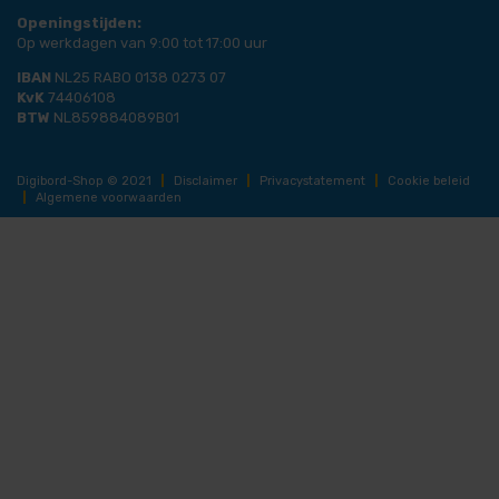
Openingstijden:
Op werkdagen van 9:00 tot 17:00 uur
IBAN
NL25 RABO 0138 0273 07
KvK
74406108
BTW
NL859884089B01
Digibord-Shop © 2021
|
Disclaimer
|
Privacystatement
|
Cookie beleid
|
Algemene voorwaarden