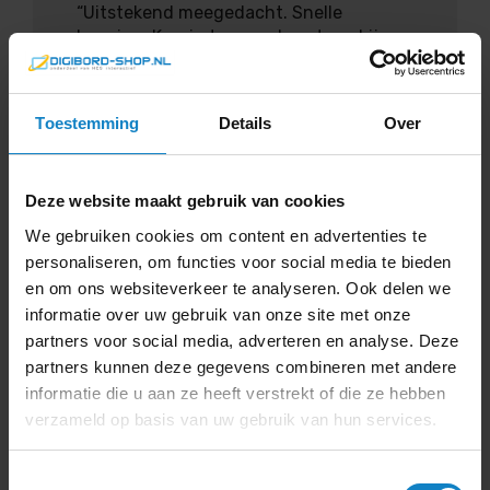
“Uitstekend meegedacht. Snelle
levering. Keurig te woord gestaan bij
vragen na levering. Denken goed mee en
geven goed advies. Heldere
communicatie. Blij met zo’n leverancier.”
Toestemming
Details
Over
Rik Plattel
Deze website maakt gebruik van cookies
We gebruiken cookies om content en advertenties te
personaliseren, om functies voor social media te bieden
4
en om ons websiteverkeer te analyseren. Ook delen we
informatie over uw gebruik van onze site met onze
partners voor social media, adverteren en analyse. Deze
Kwaliteit
partners kunnen deze gegevens combineren met andere
informatie die u aan ze heeft verstrekt of die ze hebben
Duidelijke communicatie
verzameld op basis van uw gebruik van hun services.
Levering
Toestemmingsselectie