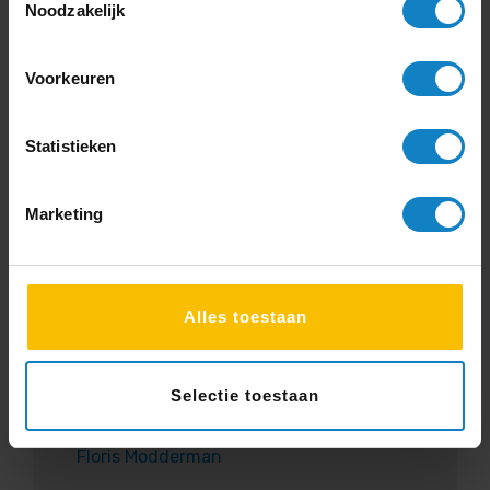
“Goede producten, netjes afgeleverd.”
Noodzakelijk
Hiske Huiting
Voorkeuren
Statistieken
5
Marketing
Service
Vriendelijk
Alles toestaan
“Vriendelijke en snelle service. Van
productvragen tot aan bezorging en
installatie. Ook aftersales verliep erg
Selectie toestaan
fijn!”
Floris Modderman