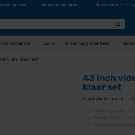
n
Montageteam
Onafhankelijk
advies
Beste
B2B
oplossin
ntatieschermen
Audio
Draadloos presenteren
Video
kant-en-klaar set
43 inch vid
klaar set
Productinformatie
S
Schermgrootte:
43
Producttype:
Compl
Videoconferentie 