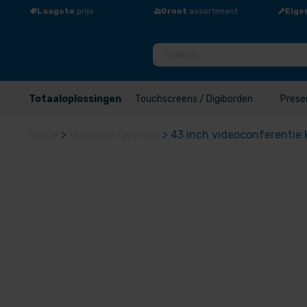
Laagste
prijs
Groot
assortiment
Eige
Totaaloplossingen
Touchscreens / Digiborden
Prese
Home
>
Videoconferentie
>
43 inch videoconferentie 