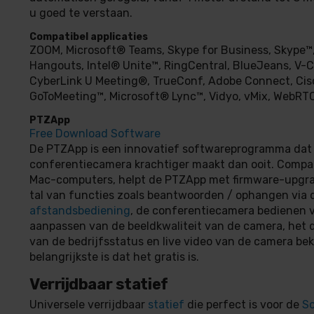
u goed te verstaan.
Compatibel applicaties
ZOOM, Microsoft® Teams, Skype for Business, Skype™
Hangouts, Intel® Unite™, RingCentral, BlueJeans, V-C
CyberLink U Meeting®, TrueConf, Adobe Connect, Ci
GoToMeeting™, Microsoft® Lync™, Vidyo, vMix, WebRTC,
PTZApp
Free Download Software
De PTZApp is een innovatief softwareprogramma dat
conferentiecamera krachtiger maakt dan ooit. Compat
Mac-computers, helpt de PTZApp met firmware-upgrad
tal van functies zoals beantwoorden / ophangen via 
afstandsbediening
, de conferentiecamera bedienen v
aanpassen van de beeldkwaliteit van de camera, het 
van de bedrijfsstatus en live video van de camera bek
belangrijkste is dat het gratis is.
Verrijdbaar statief
Universele verrijdbaar
statief
die perfect is voor de
So