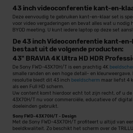
43 inch videoconferentie kant-en-klaa
Deze eenvoudig te gebruiken kant-en-klaar set is sp
voor video vergaderingen en bevat alles wat u nodig 
BYOD meeting. U kunt iedere laptop op deze set aansl
De 43 inch Videoconferentie kant-en-
bestaat uit de volgende producten:
43" BRAVIA 4K Ultra HD HDR Professi
De Sony FWD-43X70H/T is een prachtig 4K
beeldsch
smalle randen en een hoge detail- en kleurweergave.
resolutie biedt dit 43 inch
beeldscherm
maar liefst 4 k
als een Full HD scherm.
Uw content komt hierdoor echt tot zijn recht, of u d
43X70H/T nu voor commerciële, educatieve of digital
doeleinden gebruikt.
Sony FWD-43X70H/T - Design
Met de Sony FWD-43X70H/T profiteert u altijd van ee
beeldkwaliteit. Zo beschikt het scherm over de TRIL