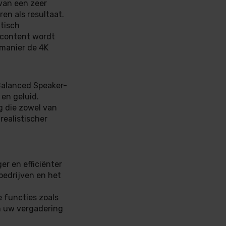
van een zeer
ren als resultaat.
tisch
 content wordt
 manier de 4K
-Balanced Speaker-
 en geluid.
g die zowel van
realistischer
r en efficiënter
 bedrijven en het
 functies zoals
m uw vergadering