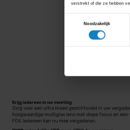
verstrekt of die ze hebben v
Toestemmingsselectie
Noodzakelijk
Krijg iedereen in uw meeting
Zorg voor een ultra breed gezichtsveld in uw vergad
hoogwaardige multiglas lens met diepe focus en een 
FOV. Iedereen kan nu mee vergaderen.