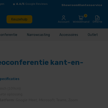
gen
4.6/5
Google Reviews
Showroom
Klantenservice
0
Keuzehulp
Account
Winkelmand
Offerte
conferentie
Narrowcasting
Accessoires
Outlet
eoconferentie kant-en-
pecificaties
 inch (109cm)
ete oplossing
platform:
Google Meet, Microsoft Teams, Zoom