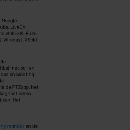
, Google
ube, LiveOn,
sco WebEx®, Fuze,
 Wirecast, XSplit
 de
ibel met pc- en
es en biedt hij
de
ia de PTZapp, het
diagnosticeren
ijken. Het
ny monitor
en de