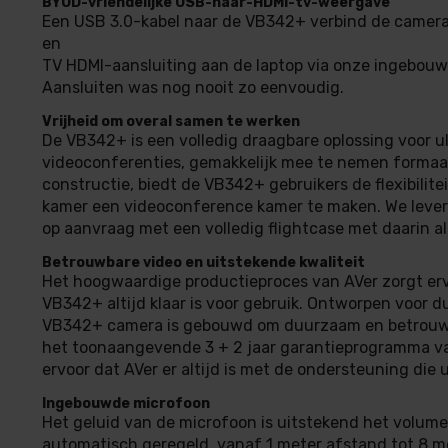
BYOD-vriendelijke USB-naar-HDMI-tv-weergave
Een USB 3.0-kabel naar de VB342+ verbind de camer
en
TV HDMI-aansluiting aan de laptop via onze ingebouw
Aansluiten was nog nooit zo eenvoudig.
Vrijheid om overal samen te werken
De VB342+ is een volledig draagbare oplossing voor u
videoconferenties, gemakkelijk mee te nemen forma
constructie, biedt de VB342+ gebruikers de flexibilite
kamer een videoconference kamer te maken. We lever
op aanvraag met een volledig flightcase met daarin al
Betrouwbare video en uitstekende kwaliteit
Het hoogwaardige productieproces van AVer zorgt er
VB342+ altijd klaar is voor gebruik. Ontworpen voor 
VB342+ camera is gebouwd om duurzaam en betrouwba
het toonaangevende 3 + 2 jaar garantieprogramma v
ervoor dat AVer er altijd is met de ondersteuning die 
Ingebouwde microfoon
Het geluid van de microfoon is uitstekend het volum
automatisch geregeld, vanaf 1 meter afstand tot 8 m