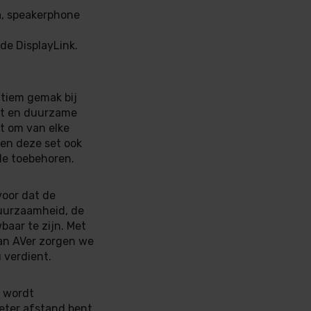
a, speakerphone
de DisplayLink.
ltiem gemak bij
at en duurzame
it om van elke
en deze set ook
le toebehoren.
voor dat de
duurzaamheid, de
ar te zijn. Met
an AVer zorgen we
u verdient.
e wordt
eter afstand bent