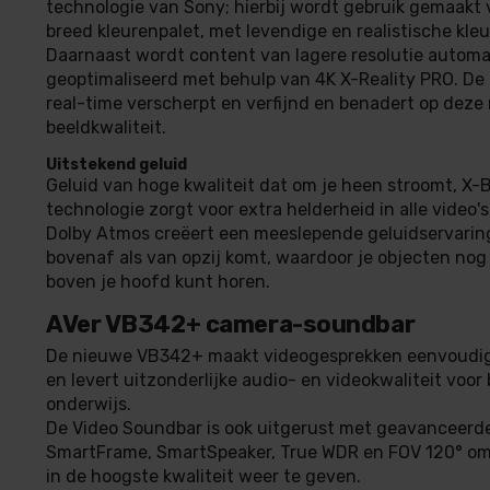
technologie van Sony; hierbij wordt gebruik gemaakt 
breed kleurenpalet, met levendige en realistische kleu
Daarnaast wordt content van lagere resolutie automa
geoptimaliseerd met behulp van 4K X-Reality PRO. De
real-time verscherpt en verfijnd en benadert op deze
beeldkwaliteit.
Uitstekend geluid
Geluid van hoge kwaliteit dat om je heen stroomt, X
technologie zorgt voor extra helderheid in alle video's
Dolby Atmos creëert een meeslepende geluidservarin
bovenaf als van opzij komt, waardoor je objecten nog 
boven je hoofd kunt horen.
AVer VB342+ camera-soundbar
De nieuwe VB342+ maakt videogesprekken eenvoudige
en levert uitzonderlijke audio- en videokwaliteit voor
onderwijs.
De Video Soundbar is ook uitgerust met geavanceerde
SmartFrame, SmartSpeaker, True WDR en FOV 120° o
in de hoogste kwaliteit weer te geven.