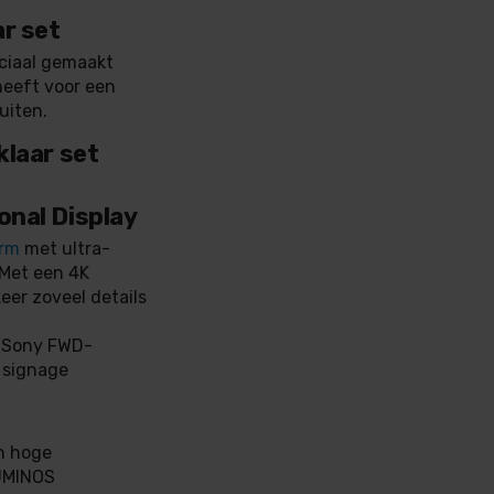
r set
eciaal gemaakt
heeft voor een
uiten.
klaar set
onal Display
erm
met ultra-
 Met een 4K
eer zoveel details
e Sony FWD-
 signage
n hoge
LUMINOS