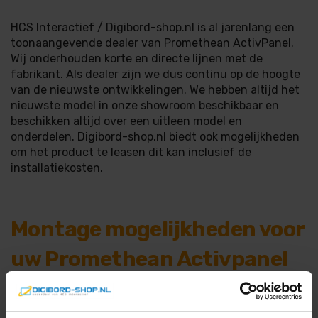
HCS Interactief / Digibord-shop.nl is al jarenlang een
toonaangevende dealer van Promethean ActivPanel.
Wij onderhouden korte en directe lijnen met de
fabrikant. Als dealer zijn we dus continu op de hoogte
van de nieuwste ontwikkelingen. We hebben altijd het
nieuwste model in onze showroom beschikbaar en
beschikken altijd over een uitleen model en
onderdelen. Digibord-shop.nl biedt ook mogelijkheden
om het product te leasen dit kan inclusief de
installatiekosten.
Montage mogelijkheden voor
uw Promethean Activpanel
Touchscreen