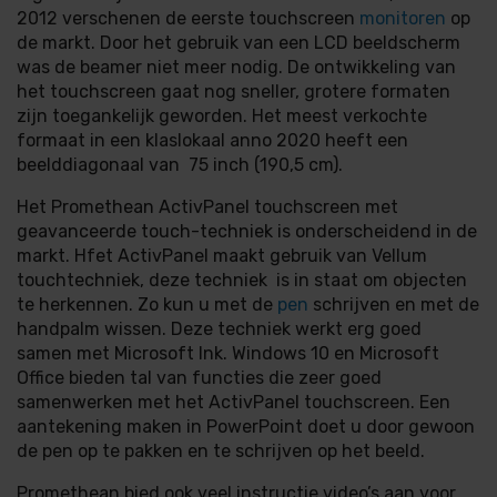
2012 verschenen de eerste touchscreen
monitoren
op
de markt. Door het gebruik van een LCD beeldscherm
was de beamer niet meer nodig. De ontwikkeling van
het touchscreen gaat nog sneller, grotere formaten
zijn toegankelijk geworden. Het meest verkochte
formaat in een klaslokaal anno 2020 heeft een
beelddiagonaal van 75 inch (190,5 cm).
Het Promethean ActivPanel touchscreen met
geavanceerde touch-techniek is onderscheidend in de
markt. Hfet ActivPanel maakt gebruik van Vellum
touchtechniek, deze techniek is in staat om objecten
te herkennen. Zo kun u met de
pen
schrijven en met de
handpalm wissen. Deze techniek werkt erg goed
samen met Microsoft Ink. Windows 10 en Microsoft
Office bieden tal van functies die zeer goed
samenwerken met het ActivPanel touchscreen. Een
aantekening maken in PowerPoint doet u door gewoon
de pen op te pakken en te schrijven op het beeld.
Promethean bied ook veel instructie video’s aan voor