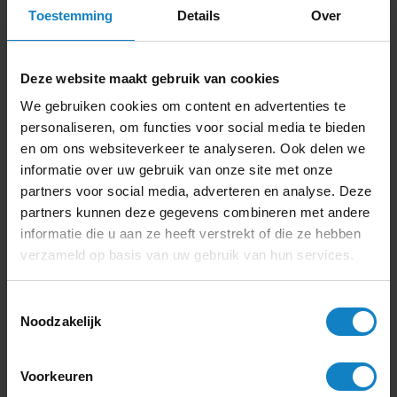
Zoveel mensen zoveel wensen, er zijn talloze montage
Toestemming
Details
Over
en bevestigings oplossingen voor uw AcitvPanel
touchscreen. Vast aan de wand, verrijdbaar, aan het
plafond of een systeem met elektrische
Deze website maakt gebruik van cookies
hoogteverstelling. Digibord-shop heeft voor elke
We gebruiken cookies om content en advertenties te
situatie een oplossing en gaan een uitdaging niet uit
de weg. Informeer naar de mogelijkheden om uw
personaliseren, om functies voor social media te bieden
scherm geheel naar wens te monteren.
en om ons websiteverkeer te analyseren. Ook delen we
informatie over uw gebruik van onze site met onze
partners voor social media, adverteren en analyse. Deze
partners kunnen deze gegevens combineren met andere
Ingebouwde OPS PC
informatie die u aan ze heeft verstrekt of die ze hebben
verzameld op basis van uw gebruik van hun services.
Het ook mogelijk om het Promethean Activpanel
Touchscreen te voorzien van een
OPS
PC. Een OPS PC
Toestemmingsselectie
is een Windows 10 computer module die zonder
Noodzakelijk
bekabeling rechtstreeks in het scherm zit. Dit is een
uitkomst voor iedereen die geen rompslomp aan kabels
meer wil. De Windows OPS kan uiteraard volledig via
Voorkeuren
het scherm bediend worden en zal opstarten wanneer