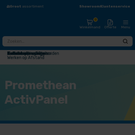
Showroom
Klantenservice
Groot
assortiment
Eigen
Montageteam
0
Winkelmand
Offerte
Menu
Totaaloplossingen
Touchscreens / Digiborden
Presentatieschermen
Audio
Draadloos presenteren
Videoconferentie
Narrowcasting
Accessoires
Outlet
Werken op Afstand
Promethean
ActivPanel