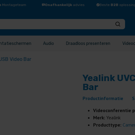
n
Montageteam
Onafhankelijk
advies
Beste
B2B
oplossin
ntatieschermen
Audio
Draadloos presenteren
Video
 USB Video Bar
Yealink UVC
Bar
Productinformatie
S
Videoconferentie 
Merk:
Yealink
Producttype:
Came