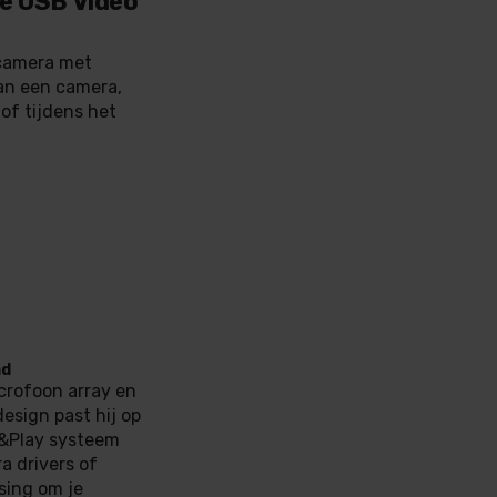
de USB Video
camera met
an een camera,
of tijdens het
nd
crofoon array en
esign past hij op
g&Play systeem
a drivers of
sing om je