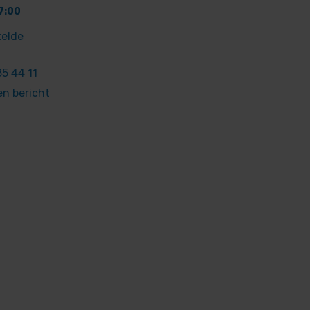
7:00
telde
5 44 11
en bericht