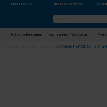
Laagste
prijs
Groot
assortiment
Eige
Totaaloplossingen
Touchscreens / Digiborden
Prese
Home
>
Videoconferentie
>
Yealink UVC34 All-in-One