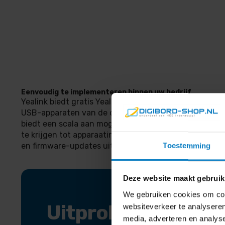
Eenvoudig te implementeren binnen uw bedrijf
Yealink biedt gratis Yealink USB Connect om het behe
USB-apparaten van de camera te vereenvoudigen. Ye
biedt een scala aan mogelijkheden om het gebruik te
te krijgen tot apparaatinformatie, diagnoses op afsta
en firmware-updates uit te voeren.
Toestemming
Deze website maakt gebruik
We gebruiken cookies om cont
Uitproberen in
websiteverkeer te analyseren
media, adverteren en analys