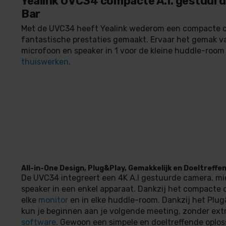
Yealink UVC34 compacte A.I. gestuur
Bar
Met de UVC34 heeft Yealink wederom een compacte 
fantastische prestaties gemaakt. Ervaar het gemak v
microfoon en speaker in 1 voor de kleine huddle-room 
thuiswerken
.
All-in-One Design, Plug&Play, Gemakkelijk en Doeltreffe
De UVC34 integreert een 4K A.I gestuurde camera, mi
speaker in een enkel apparaat. Dankzij het compacte d
elke
monitor
en in elke huddle-room. Dankzij het Plu
kun je beginnen aan je volgende meeting, zonder extr
software
. Gewoon een simpele en doeltreffende oplos