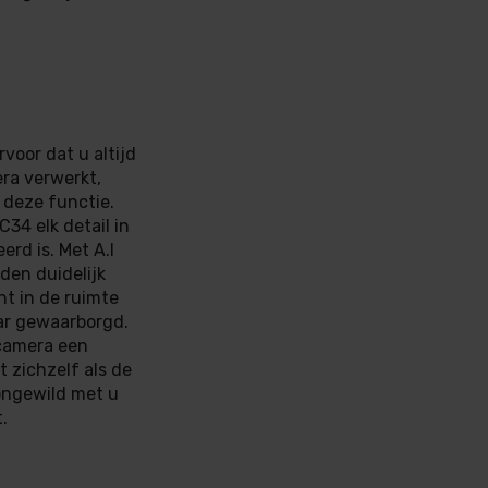
voor dat u altijd
era verwerkt,
 deze functie.
34 elk detail in
rd is. Met A.I
den duidelijk
ht in de ruimte
Bar gewaarborgd.
 camera een
t zichzelf als de
ongewild met u
.