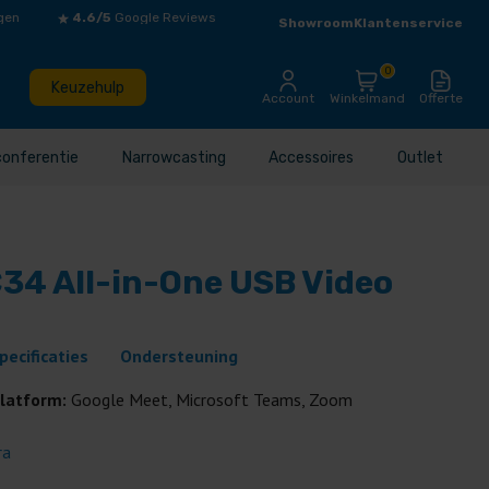
gen
4.6/5
Google Reviews
Showroom
Klantenservice
0
Keuzehulp
Account
Winkelmand
Offerte
conferentie
Narrowcasting
Accessoires
Outlet
34 All-in-One USB Video
pecificaties
Ondersteuning
platform:
Google Meet, Microsoft Teams, Zoom
ra