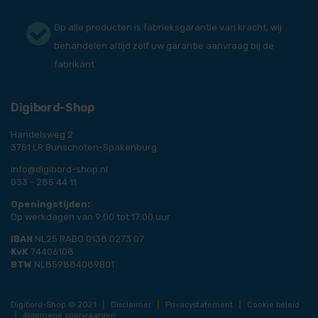
Op alle producten is fabrieksgarantie van kracht, wij
behandelen altijd zelf uw garantie aanvraag bij de
fabrikant
Digibord-Shop
Handelsweg 2
3751 LR Bunschoten-Spakenburg
info@digibord-shop.nl
033 - 285 44 11
Openingstijden:
Op werkdagen van 9:00 tot 17:00 uur
IBAN
NL25 RABO 0138 0273 07
KvK
74406108
BTW
NL859884089B01
Digibord-Shop © 2021
|
Disclaimer
|
Privacystatement
|
Cookie beleid
|
Algemene voorwaarden