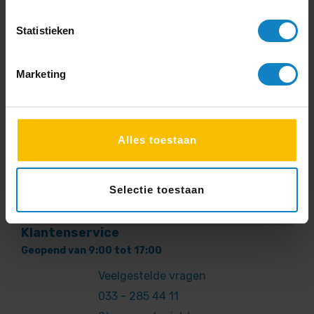
Statistieken
Service
Vriendelijk
Marketing
“Vriendelijke en snelle service. Van
productvragen tot aan bezorging en
installatie. Ook aftersales verliep erg
fijn!”
Alles toestaan
Floris Modderman
Selectie toestaan
Klantenservice
Geopend van 9:00 tot 17:00
Veelgestelde vragen
033 - 285 44 11