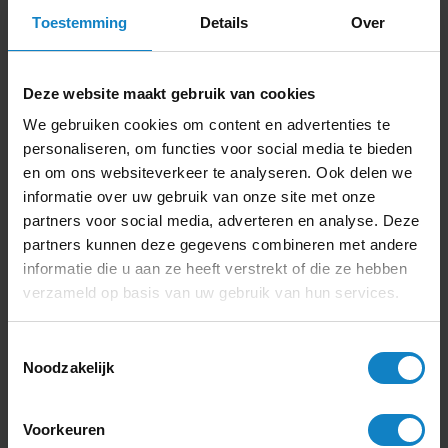
Toestemming
Details
Over
4
Deze website maakt gebruik van cookies
We gebruiken cookies om content en advertenties te
personaliseren, om functies voor social media te bieden
Kwaliteit
en om ons websiteverkeer te analyseren. Ook delen we
Duidelijke communicatie
informatie over uw gebruik van onze site met onze
partners voor social media, adverteren en analyse. Deze
Levering
partners kunnen deze gegevens combineren met andere
informatie die u aan ze heeft verstrekt of die ze hebben
“Goede producten, netjes afgeleverd.”
verzameld op basis van uw gebruik van hun services.
Hiske Huiting
Toestemmingsselectie
Noodzakelijk
5
Voorkeuren