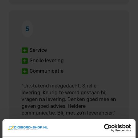
5
Service
Snelle levering
Communicatie
“Uitstekend meegedacht. Snelle
levering. Keurig te woord gestaan bij
vragen na levering. Denken goed mee en
geven goed advies. Heldere
communicatie. Blij met zo’n leverancier.”
Rik Plattel