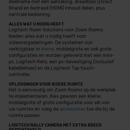
deelname met één aanraking, draadloos (Direct
Share) en bedraad (HDMI) inhoud delen, plus
centrale bediening.
ALLES WAT U NODIG HEEFT
Logitech Room Solutions voor Zoom Rooms
bieden alles wat u nodig heeft voor
videovergaderingen. De systemen zijn
verkrijgbaar in
kleine
, middelgrote en ook grote
configuraties en worden geleverd met een mini-
pc, Logitech Rally, een pc-bevestiging (inclusief
kabelbeheer) en de Logitech Tap touch-
controller.
OPLOSSINGEN VOOR IEDERE RUIMTE
Het is eenvoudig om Zoom Rooms op de werkplek
te implementeren. Kies gewoon een kleine,
middelgrote of grote configuratie voor elk van
uw ruimtes en voeg de
accessoires
toe die bij de
ruimte passen.
LOGITECH RALLY CAMERA MET EXTRA BREED
GEZICHTSVELD