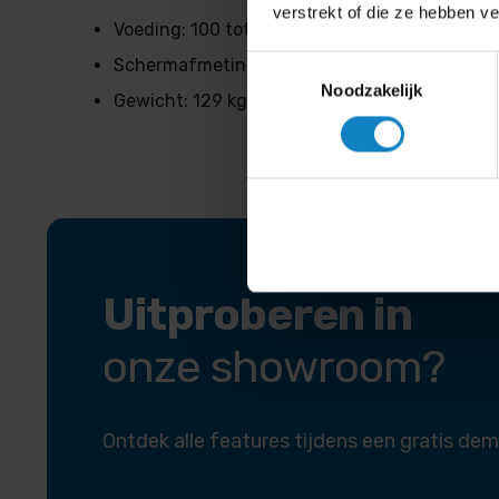
verstrekt of die ze hebben v
Voeding: 100 tot 240 V
Toestemmingsselectie
Schermafmetingen: 3004,6 × 1692,1 × 36,5
Noodzakelijk
Gewicht: 129 kg
Uitproberen in
onze showroom?
Ontdek alle features tijdens een gratis dem