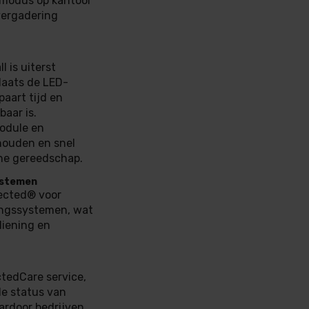
rmodus op kantoor
vergadering
 is uiterst
laats de LED-
paart tijd en
aar is.
module en
houden en snel
he gereedschap.
ystemen
ected® voor
ringssystemen, wat
diening en
tedCare service,
de status van
ardoor bedrijven