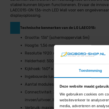
stabiel kunnen blijven functioneren. Ervaar de innova
LAEC015-GN 136-inch LED Wall voor een ongeëvenaa
displayoplossing.
Technische kenmerken van de LG LAEC015:
Grootte: 136" (schermoppervlak 5m)
Hoogte: 1,56 mm
Resolutie 1920 x 1080
Helderheid: 500 cd/m²
Kijkhoek: 160° x 160°
Toestemming
Ingebouwde luidsprekers
Aantal modules: 72 (afmetingen: 250 × 281,25
Deze website maakt gebruik
Connectiviteit: 3 x HDMI, DisplayPort, USB, L
We gebruiken cookies om cont
invoer/uitvoer, IR-ontvanger, SPDIF-invoer
websiteverkeer te analyseren
media, adverteren en analys
Verbruik: maximaal 2000 W