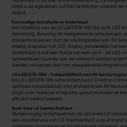
helderheid in zonder afstandsbediening. De vergade
helpt u de agenda en notities te bekijken voordat de 
begint.
Eenvoudige Installatie en Onderhoud
De installatie van de LG LAEC015-GN 136-inch LED Wall
eenvoudig. Bevestig de meegeleverde behuizingen, p
displaymodules en sluit de voedingskabel aan. Dit bes
arbeid, waardoor het LED-display gemakkelijk hanteerb
Onderhoud is ook een fluitje van een cent - de LED-
systeemkaart kunnen aan de voorkant worden onder
worden vervangen met het meegeleverde magnetisc
LG LAEC015-GN2 - Compatibiliteit met AV-besturingss
De LG LAEC015-GN-serie ondersteunt Crestron Conn
optimale compatibiliteit met professionele AV-bestu
zorgt voor naadloze integratie, geautomatiseerde be
efficiënt bedrijfsbeheer.
Real-time LG ConnectedCare
Vereenvoudig onderhoud met de optionele LG Connec
een cloudservice van LG. Hiermee kunt u op afstand 
schermen controleren en foutdiagnose uitvoeren, wa