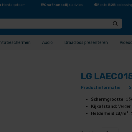
n
Montageteam
Onafhankelijk
advies
Beste
B2B
oplossin
ntatieschermen
Audio
Draadloos presenteren
Video
LG LAEC01
Productinformatie
S
Schermgrootte:
13
Kijkafstand:
Verder
Helderheid cd/m²: