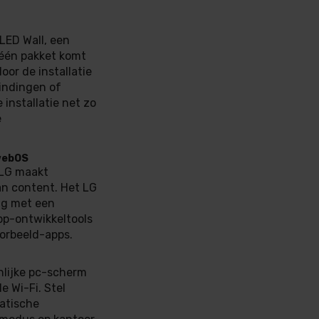
ED Wall, een
-één pakket komt
or de installatie
bindingen of
installatie net zo
e
 webOS
 LG maakt
an content. Het LG
ng met een
pp-ontwikkeltools
orbeeld-apps.
nlijke pc-scherm
 Wi-Fi. Stel
atische