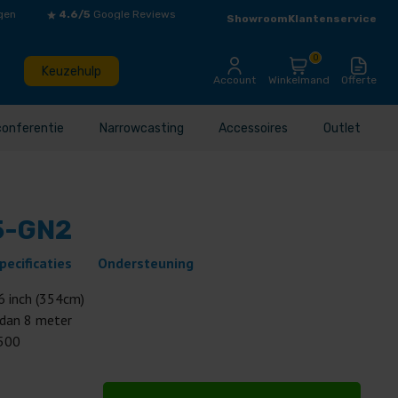
gen
4.6/5
Google Reviews
Showroom
Klantenservice
0
Keuzehulp
Account
Winkelmand
Offerte
conferentie
Narrowcasting
Accessoires
Outlet
5-GN2
pecificaties
Ondersteuning
6 inch (354cm)
 dan 8 meter
500