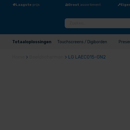
Laagste
prijs
Groot
assortiment
Eige
Totaaloplossingen
Touchscreens / Digiborden
Prese
Home
>
Beeldschermen
>
LG LAEC015-GN2