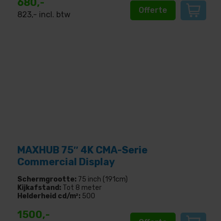
680,-
Offerte
823
,- incl. btw
MAXHUB 75″ 4K CMA-Serie
Commercial Display
Schermgrootte:
75 inch (191cm)
Kijkafstand:
Tot 8 meter
Helderheid cd/m²:
500
1500,-