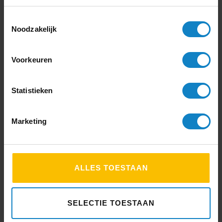
Welkomsboodschap op het scherm plaatsen
Toestemmingsselectie
Updates uitvoeren
Noodzakelijk
Verder kijken?
Voorkeuren
Statistieken
Touchscreens
Marketing
ALLES TOESTAAN
SELECTIE TOESTAAN