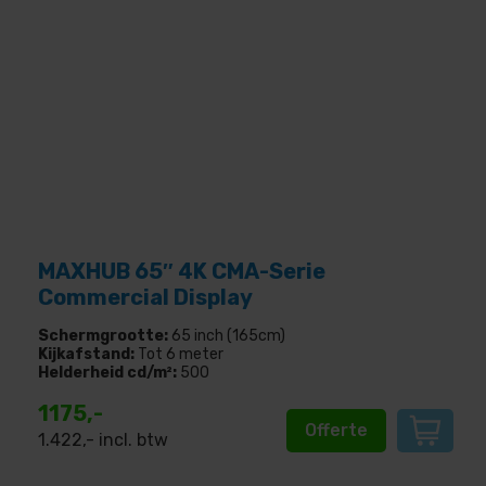
MAXHUB 65″ 4K CMA-Serie
Commercial Display
Schermgrootte:
65 inch (165cm)
Kijkafstand:
Tot 6 meter
Helderheid cd/m²:
500
1175,-
Offerte
1.422
,- incl. btw