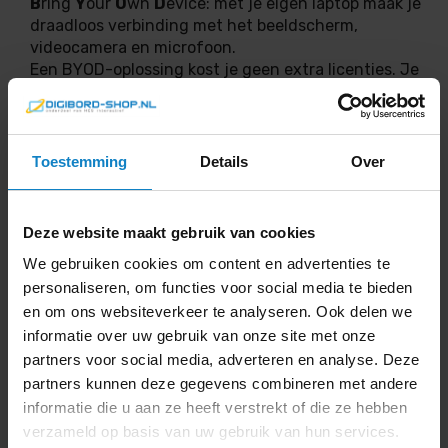
B
ring
Y
our
O
wn
D
evice: met je eigen laptop maak je
draadloos verbinding met het beeldscherm,
videocamera en microfoon.
Een BYOD-oplossing kost je geen extra licenties. Je
maakt verbinding met jouw eigen laptop en het
werkt met elk videoconference-platform. Teams,
Zoom, Google Meet etc.
Toestemming
Details
Over
MAXHUB Pivot
Deze website maakt gebruik van cookies
Elk MAXHUB beeldscherm beheer je op afstand met
de MAXHUB Pivot tool. Dit is een gratis te gebruiken
We gebruiken cookies om content en advertenties te
remote management tool.
personaliseren, om functies voor social media te bieden
Pivot functies:
en om ons websiteverkeer te analyseren. Ook delen we
informatie over uw gebruik van onze site met onze
Tijd instellen voor het automatisch in- en
partners voor social media, adverteren en analyse. Deze
uitschakelen van het scherm
partners kunnen deze gegevens combineren met andere
informatie die u aan ze heeft verstrekt of die ze hebben
Achtergrond van het scherm aanpassen
verzameld op basis van uw gebruik van hun services.
Eenvoudige
narrowcasting
functies