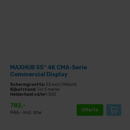
MAXHUB 55″ 4K CMA-Serie
Commercial Display
Schermgrootte:
55 inch (140cm)
Kijkafstand:
Tot 5 meter
Helderheid cd/m²:
500
782,-
Offerte
946
,- incl. btw