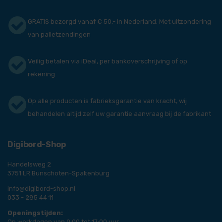
GRATIS bezorgd vanaf € 50,- in Nederland. Met uitzondering
van palletzendingen
Veilig betalen via iDeal, per bankoverschrijving of op
rekening
Op alle producten is fabrieksgarantie van kracht, wij
behandelen altijd zelf uw garantie aanvraag bij de fabrikant
Digibord-Shop
Handelsweg 2
3751 LR Bunschoten-Spakenburg
info@digibord-shop.nl
033 - 285 44 11
Openingstijden:
Op werkdagen van 9:00 tot 17:00 uur