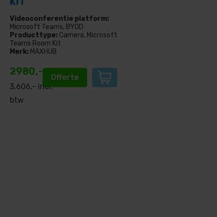
KIT
Videoconferentie platform:
Microsoft Teams, BYOD
Producttype:
Camera, Microsoft
Teams Room Kit
Merk:
MAXHUB
2980,-
Offerte
3.606
,- incl.
btw