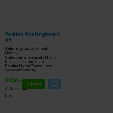
Yealink Meetingboard
65
Schermgrootte:
65 inch
(165cm)
Videoconferentie platform:
Microsoft Teams, Zoom
Producttype:
Touchscreen,
Videoconferencing
2650,-
Offerte
3.207
,- incl.
btw