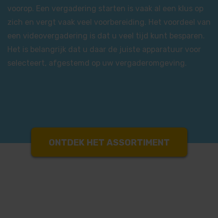
voorop. Een vergadering starten is vaak al een klus op
zich en vergt vaak veel voorbereiding. Het voordeel van
een videovergadering is dat u veel tijd kunt besparen.
Het is belangrijk dat u daar de juiste apparatuur voor
selecteert, afgestemd op uw vergaderomgeving.
ONTDEK HET ASSORTIMENT