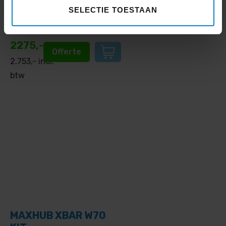
Producttype:
Camera,
SELECTIE TOESTAAN
Microsoft Teams Room Kit
Merk:
MAXHUB
2275,-
Offerte
2.753
,- incl.
btw
MAXHUB XBAR W70