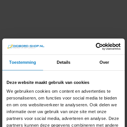
Toestemming
Details
Over
MAXHUB XBoard V7 –
V555T | Teams Room
Deze website maakt gebruik van cookies
Display 55 inch
We gebruiken cookies om content en advertenties te
personaliseren, om functies voor social media te bieden
Merk:
MAXHUB
Schermgrootte:
55 inch
en om ons websiteverkeer te analyseren. Ook delen we
(140cm)
informatie over uw gebruik van onze site met onze
Model:
MAXHUB XBoard V7 –
V555T
partners voor social media, adverteren en analyse. Deze
partners kunnen deze gegevens combineren met andere