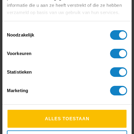
3099,-
informatie die u aan ze heeft verstrekt of die ze hebben
Offerte
3.750
,- incl.
verzameld op basis van uw gebruik van hun services.
btw
Toestemmingsselectie
Noodzakelijk
Voorkeuren
Statistieken
Marketing
MAXHUB XBar V50
MTR MDEP Videobar
Kit
ALLES TOESTAAN
Videoconferentie platform:
Microsoft Teams