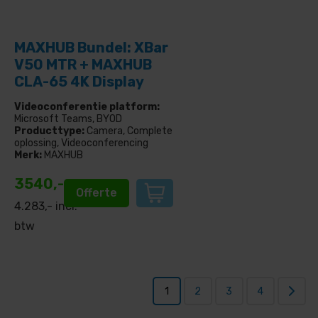
MAXHUB Bundel: XBar
V50 MTR + MAXHUB
CLA-65 4K Display
Videoconferentie platform:
Microsoft Teams, BYOD
Producttype:
Camera, Complete
oplossing, Videoconferencing
Merk:
MAXHUB
3540,-
Offerte
4.283
,- incl.
btw
1
2
3
4