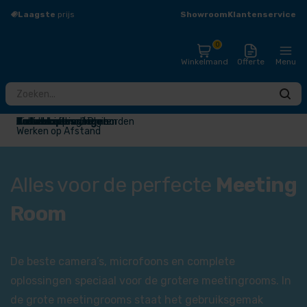
Showroom
Klantenservice
Laagste
prijs
Groot
assortiment
0
Winkelmand
Offerte
Menu
Totaaloplossingen
Touchscreens / Digiborden
Presentatieschermen
Audio
Draadloos presenteren
Videoconferentie
Narrowcasting
Accessoires
Outlet
Werken op Afstand
Alles voor de perfecte
Meeting
Room
De beste camera’s, microfoons en complete
oplossingen speciaal voor de grotere meetingrooms. In
de grote meetingrooms staat het gebruiksgemak