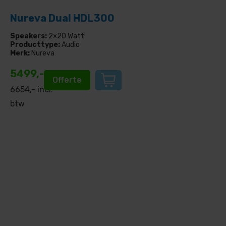
Nureva Dual HDL300
Speakers:
2×20 Watt
Producttype:
Audio
Merk:
Nureva
5499,-
Offerte
6654,- incl.
btw