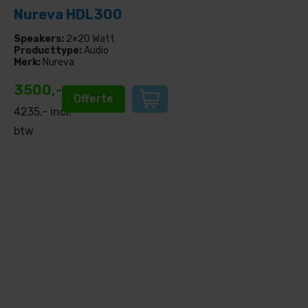
Nureva HDL300
Speakers:
2×20 Watt
Producttype:
Audio
Merk:
Nureva
3500,-
Offerte
4235,- incl.
btw