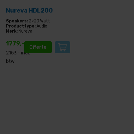
Nureva HDL200
Speakers:
2×20 Watt
Producttype:
Audio
Merk:
Nureva
1779,-
Offerte
2153,- incl.
btw