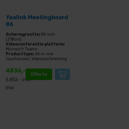
Yealink Meetingboard
86
Schermgrootte:
86 inch
(218cm)
Videoconferentie platform:
Microsoft Teams
Producttype:
All-in-one
touchscreen, Videoconferencing
4836,-
Offerte
5.852
,- incl.
btw