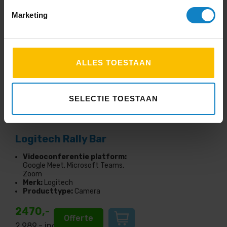
btw
Marketing
ALLES TOESTAAN
SELECTIE TOESTAAN
Logitech Rally Bar
Videoconferentie platform:
Google Meet, Microsoft Teams,
Zoom
Merk:
Logitech
Producttype:
Camera
2470,-
Offerte
2.989
,- incl.