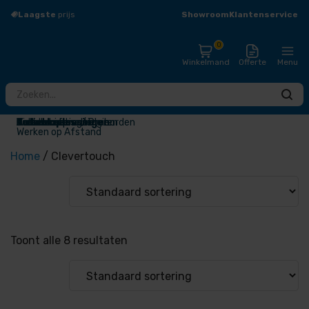
Showroom
Klantenservice
Laagste
prijs
Groot
assortiment
0
Winkelmand
Offerte
Menu
Totaaloplossingen
Touchscreens / Digiborden
Presentatieschermen
Audio
Draadloos presenteren
Videoconferentie
Narrowcasting
Accessoires
Outlet
Werken op Afstand
Home
/ Clevertouch
Toont alle 8 resultaten