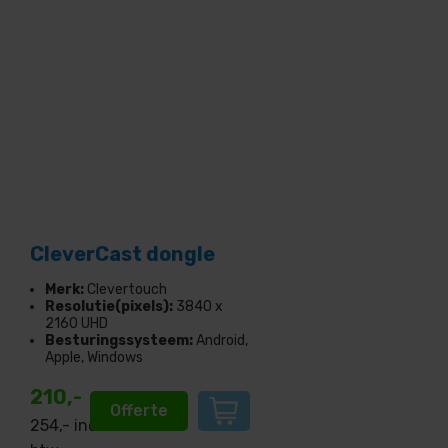
CleverCast dongle
Merk:
Clevertouch
Resolutie(pixels):
3840 x
2160 UHD
Besturingssysteem:
Android,
Apple, Windows
210,-
Offerte
254
,- incl.