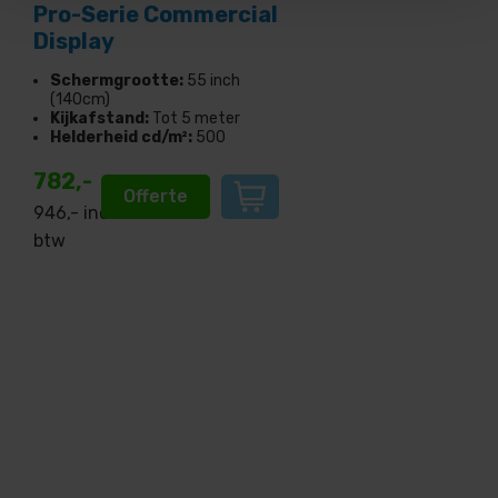
Pro-Serie Commercial
Display
Schermgrootte:
55 inch
(140cm)
Kijkafstand:
Tot 5 meter
Helderheid cd/m²:
500
782,-
Offerte
946
,- incl.
btw