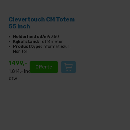
Clevertouch CM Totem
55 inch
Helderheid cd/m²:
350
Kijkafstand:
Tot 8 meter
Producttype:
Informatiezuil,
Monitor
1499,-
Offerte
1.814
,- incl.
btw