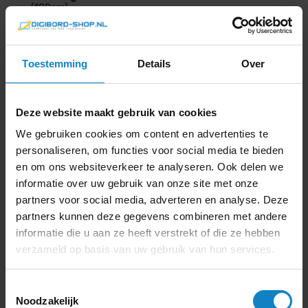
(109cm)
Kijkafstand:
Tot 5 meter
Helderheid cd/m²:
500
670,-
Toestemming
Details
Over
Offerte
811
,- incl.
btw
Deze website maakt gebruik van cookies
We gebruiken cookies om content en advertenties te
personaliseren, om functies voor social media te bieden
en om ons websiteverkeer te analyseren. Ook delen we
informatie over uw gebruik van onze site met onze
partners voor social media, adverteren en analyse. Deze
partners kunnen deze gegevens combineren met andere
informatie die u aan ze heeft verstrekt of die ze hebben
verzameld op basis van uw gebruik van hun services.
Cleverlive 55″ 4K CL
Toestemmingsselectie
Pro Display
Noodzakelijk