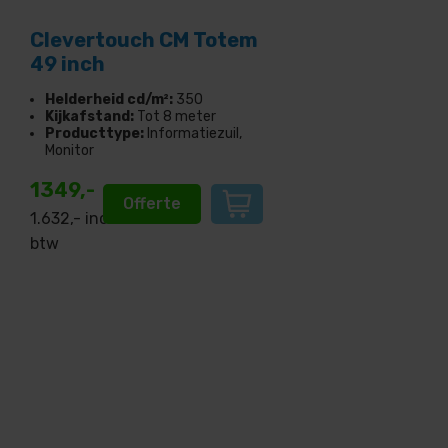
Clevertouch CM Totem
49 inch
Helderheid cd/m²:
350
Kijkafstand:
Tot 8 meter
Producttype:
Informatiezuil,
Monitor
1349,-
Offerte
1.632
,- incl.
btw