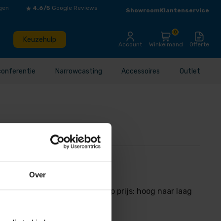
gen
4.6/5
Google Reviews
Showroom
Klantenservice
0
Keuzehulp
Account
Winkelmand
Offerte
conferentie
Narrowcasting
Accessoires
Outlet
Over
ijs: laag naar hoog Sorteer op prijs: hoog naar laag