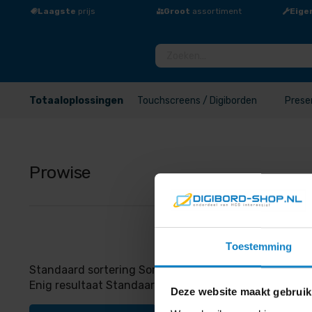
Laagste
prijs
Groot
assortiment
Eige
Totaaloplossingen
Touchscreens / Digiborden
Prese
Prowise
Toestemming
Standaard sortering Sorteer op populariteit Op gemidd
Enig resultaat Standaard sortering Sorteer op popula
Deze website maakt gebruik