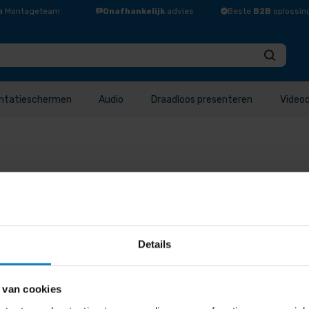
n
Montageteam
Onafhankelijk
advies
Beste
B2B
oplossin
ntatieschermen
Audio
Draadloos presenteren
Video
Details
elde waardering sorteren Sorteren op nieuwste Sorteer op pr
riteit Op gemiddelde …
 van cookies