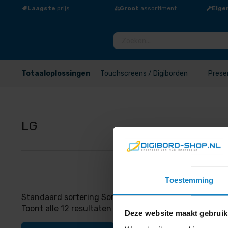
Laagste
prijs
Groot
assortiment
Eige
Totaaloplossingen
Touchscreens / Digiborden
Prese
LG
Toestemming
Standaard sortering Sorteer op populariteit Op gemidd
Toont alle 12 resultaten Standaard sortering Sorteer o
Deze website maakt gebruik