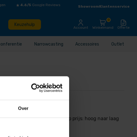
gen
4.6/5
Google Reviews
Showroom
Klantenservice
0
Keuzehulp
Account
Winkelmand
Offerte
conferentie
Narrowcasting
Accessoires
Outlet
Over
ijs: laag naar hoog Sorteer op prijs: hoog naar laag