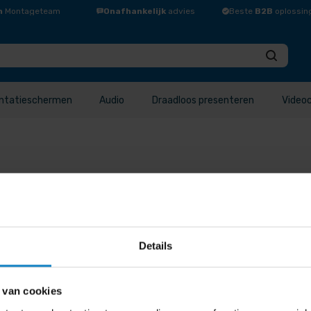
n
Montageteam
Onafhankelijk
advies
Beste
B2B
oplossin
ntatieschermen
Audio
Draadloos presenteren
Video
Details
elde waardering sorteren Sorteren op nieuwste Sorteer op pr
p populariteit Op …
 van cookies