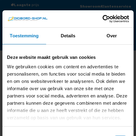
Laagste
prijs
Groot
assortiment
Showroom
Klantenservice
0
Winkelmand
Offerte
Menu
Toestemming
Details
Over
Totaaloplossingen
Touchscreens / Digiborden
Presentatieschermen
Audio
Draadloos presenteren
Videoconferentie
Narrowcasting
Accessoires
Outlet
Deze website maakt gebruik van cookies
Werken op Afstand
We gebruiken cookies om content en advertenties te
DS Templates
personaliseren, om functies voor social media te bieden
en om ons websiteverkeer te analyseren. Ook delen we
informatie over uw gebruik van onze site met onze
partners voor social media, adverteren en analyse. Deze
partners kunnen deze gegevens combineren met andere
Standaard sortering Sorteer op populariteit Op
informatie die u aan ze heeft verstrekt of die ze hebben
gemiddelde waardering sorteren Sorteren op nieuwste
verzameld op basis van uw gebruik van hun services.
Sorteer op prijs: laag naar hoog Sorteer op prijs: hoog
naar laag Enig resultaat Standaard sortering Sorteer
Toestemmingsselectie