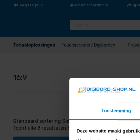
Laagste
prijs
Groot
assortiment
Eige
Totaaloplossingen
Touchscreens / Digiborden
Prese
16:9
Toestemming
Standaard sortering Sorteer op populariteit Op gemidd
Toont alle 8 resultaten Standaard sortering Sorteer o
Deze website maakt gebruik