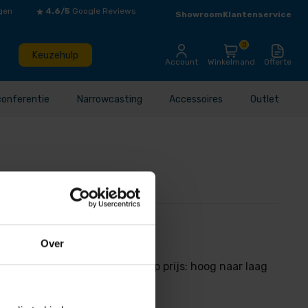
gen
4.6/5
Google Reviews
Showroom
Klantenservice
0
Keuzehulp
Account
Winkelmand
Offerte
conferentie
Narrowcasting
Accessoires
Outlet
Over
ijs: laag naar hoog Sorteer op prijs: hoog naar laag