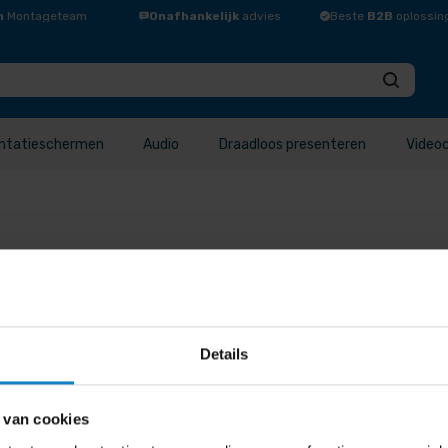
n
Montageteam
Onafhankelijk
advies
Beste
B2B
oplossin
ntatieschermen
Audio
Draadloos presenteren
Video
Details
elde waardering sorteren Sorteren op nieuwste Sorteer op pr
p populariteit Op gemiddelde …
 van cookies