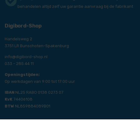
behandelen altijd zelf uw garantie aanvraag bij de fabrikant
Digibord-Shop
Handelsweg 2
3751 LR Bunschoten-Spakenburg
info@digibord-shop.nl
033 - 285 44 11
Openingstijden:
Op werkdagen van 9:00 tot 17:00 uur
IBAN
NL25 RABO 0138 0273 07
KvK
74406108
BTW
NL859884089B01
Digibord-Shop
© 2021
|
Disclaimer
|
Privacystatement
|
Cookie beleid
|
Algemene voorwaarden