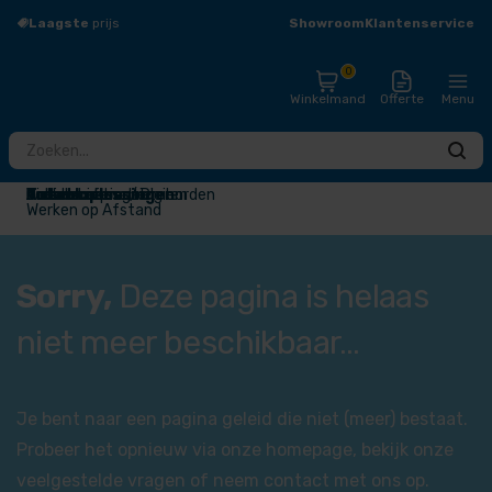
Showroom
Klantenservice
Laagste
prijs
Groot
assortiment
0
Winkelmand
Offerte
Menu
Totaaloplossingen
Touchscreens / Digiborden
Presentatieschermen
Audio
Draadloos presenteren
Videoconferentie
Narrowcasting
Accessoires
Outlet
Werken op Afstand
Sorry,
Deze pagina is helaas
niet meer beschikbaar…
Je bent naar een pagina geleid die niet (meer) bestaat.
Probeer het opnieuw via onze
homepage
, bekijk onze
veelgestelde vragen
of neem
contact
met ons op.