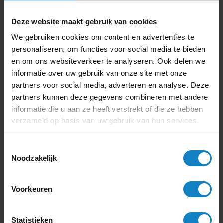
Deze website maakt gebruik van cookies
We gebruiken cookies om content en advertenties te
personaliseren, om functies voor social media te bieden
en om ons websiteverkeer te analyseren. Ook delen we
informatie over uw gebruik van onze site met onze
partners voor social media, adverteren en analyse. Deze
partners kunnen deze gegevens combineren met andere
informatie die u aan ze heeft verstrekt of die ze hebben
verzameld op basis van uw gebruik van hun services.
Magnetische houder
voor Multi Foam
Toestemmingsselectie
spuitbus
Noodzakelijk
Producttype:
Onderhoud
Product Conditie:
Nieuw
Merk:
Multifoam
Voorkeuren
15,-
Offerte
18
,- incl.
Statistieken