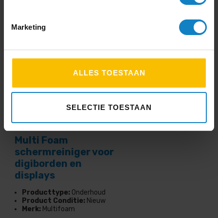
btw
Marketing
ALLES TOESTAAN
SELECTIE TOESTAAN
Multi Foam
schermreiniger voor
digiborden en
displays
Producttype:
Onderhoud
Product Conditie:
Nieuw
Merk:
Multifoam