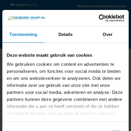
Laagste
prijs
Groot
assortiment
Showroom
Klantenservice
0
Winkelmand
Offerte
Menu
Toestemming
Details
Over
Totaaloplossingen
Touchscreens / Digiborden
Presentatieschermen
Audio
Draadloos presenteren
Videoconferentie
Narrowcasting
Accessoires
Outlet
Deze website maakt gebruik van cookies
Werken op Afstand
We gebruiken cookies om content en advertenties te
MAXHUB
personaliseren, om functies voor social media te bieden
en om ons websiteverkeer te analyseren. Ook delen we
informatie over uw gebruik van onze site met onze
partners voor social media, adverteren en analyse. Deze
partners kunnen deze gegevens combineren met andere
Standaard sortering Sorteer op populariteit Op
informatie die u aan ze heeft verstrekt of die ze hebben
gemiddelde waardering sorteren Sorteren op nieuwste
verzameld op basis van uw gebruik van hun services.
Sorteer op prijs: laag naar hoog Sorteer op prijs: hoog
naar laag Resultaat 1–16 van de 20 resultaten wordt
Toestemmingsselectie