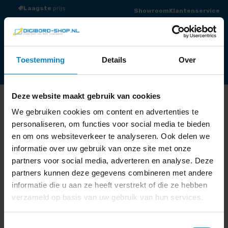
Laagste
prijs
Groot
assortiment
Showroom
Klantenservice
0
Winkelmand
Offerte
Menu
Toestemming
Details
Over
Totaaloplossingen
Touchscreens / Digiborden
Presentatieschermen
Audio
Draadloos presenteren
Videoconferentie
Narrowcasting
Accessoires
Outlet
Deze website maakt gebruik van cookies
Werken op Afstand
We gebruiken cookies om content en advertenties te
Polycom
personaliseren, om functies voor social media te bieden
en om ons websiteverkeer te analyseren. Ook delen we
informatie over uw gebruik van onze site met onze
partners voor social media, adverteren en analyse. Deze
partners kunnen deze gegevens combineren met andere
…
informatie die u aan ze heeft verstrekt of die ze hebben
verzameld op basis van uw gebruik van hun services.
Continue Reading
Toestemmingsselectie